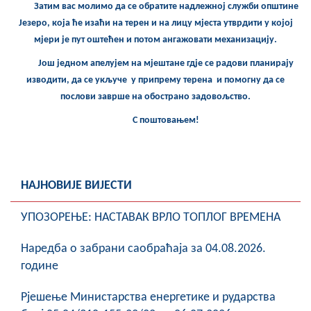
Затим вас молимо да се обратите надлежној служби општине
COVID 19
Језеро, која ће изаћи на терен и на лицу мјеста утврдити у којој
мјери је пут оштећен и потом ангажовати механизацију.
Геоистраживања
Још једном апелујем на мјештане гдје се радови планирају
ФИНАНСИЈЕ
изводити, да се укључе у припрему терена и помогну да се
послови заврше на обострано задовољство.
ПРИВРЕДА
С поштовањем!
Пољопривреда
Туризам
НАЈНОВИЈЕ ВИЈЕСТИ
Спорт
УПОЗОРЕЊЕ: НАСТАВАК ВРЛО ТОПЛОГ ВРЕМЕНА
ЦИВИЛНА ЗАШТИТА
Наредба о забрани саобраћаја за 04.08.2026.
КОНТАКТ
године
Рјешење Министарства енергетике и рударства