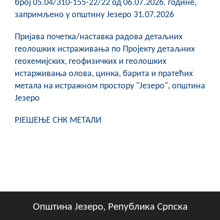
број 05.04/310-155-22/22 од 06.07.2026. године,
запримљено у општину Језеро 31.07.2026
Пријава почетка/наставка радова детаљних
геолошких истраживања по Пројекту детаљних
геохемијских, геофизичких и геолошких
истарживања олова, цинка, барита и пратећих
метала на истражном простору "Језеро", општина
Језеро
РЈЕШЕЊЕ СНК МЕТАЛИ
Општина Језеро, Република Српска