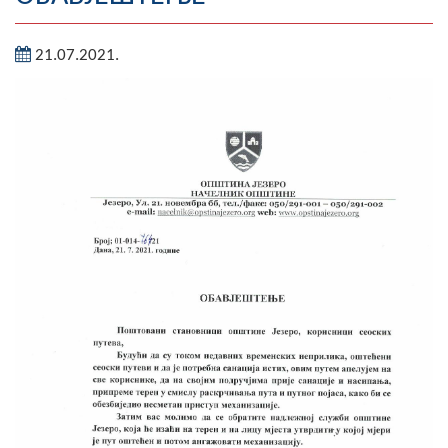
Географија
21.07.2021.
Насељена мјеста
Занимљивости
Фотогалерија
НАЧЕЛНИК
О Начелнику
Замјеник начелника
Извјештај о раду начелника
СКУПШТИНА
Статут Општине