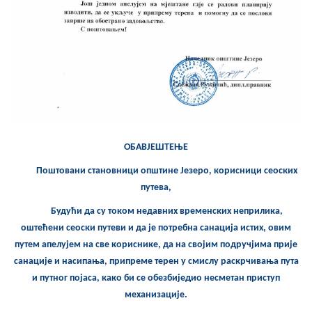
Скупштинско вијеће општине језеро
Састав Скупштине
Службени Гласници
ОПШТИНСКА УПРАВА
ИНФО
ОБАВЈЕШТЕЊЕ
Вијести
Поштовани становници општине Језеро, корисници сеоских
путева,
Активности
Будући да су током недавних временских неприлика,
Јавни позиви
оштећени сеоски путеви и да је потребна санација истих, овим
путем апелујем на све кориснике, да на својим подручјима прије
Обавјештења
санације и насипања, припреме терен у смислу раскрчивања пута
и путног појаса, како би се обезбиједио несметан приступ
Заштита од пожара
механизације.