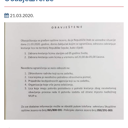
Географија
21.03.2020.
Насељена мјеста
Занимљивости
Фотогалерија
НАЧЕЛНИК
О Начелнику
Замјеник начелника
Извјештај о раду начелника
СКУПШТИНА
Статут Општине