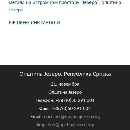
метала на истражном простору "Језеро", општина
COVID 19
Језеро
Геоистраживања
РЈЕШЕЊЕ СНК МЕТАЛИ
ФИНАНСИЈЕ
ПРИВРЕДА
Пољопривреда
Туризам
Општина Језеро, Република Српска
Спорт
21. новембра
Општина Језеро
ЦИВИЛНА ЗАШТИТА
Телефон: +387(0)50 291 001
КОНТАКТ
Факс: +387(0)50 291 002
Email:
nacelnik@opstinajezero.org
skupstina@opstinajezero.org