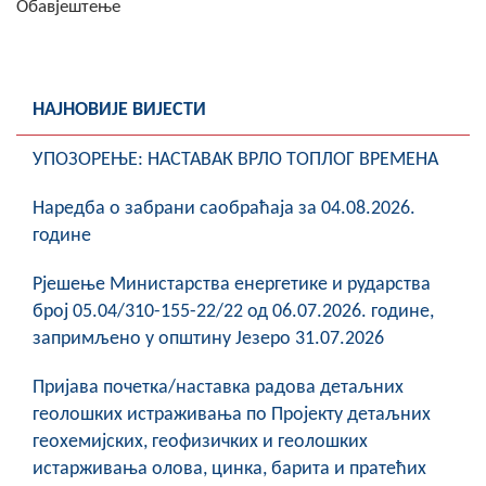
Обавјештење
Скупштинско вијеће општине језеро
Састав Скупштине
НАЈНОВИЈЕ ВИЈЕСТИ
Службени Гласници
УПОЗОРЕЊЕ: НАСТАВАК ВРЛО ТОПЛОГ ВРЕМЕНА
ОПШТИНСКА УПРАВА
Наредба о забрани саобраћаја за 04.08.2026.
ИНФО
године
Вијести
Рјешење Министарства енергетике и рударства
Активности
број 05.04/310-155-22/22 од 06.07.2026. године,
запримљено у општину Језеро 31.07.2026
Јавни позиви
Пријава почетка/наставка радова детаљних
Обавјештења
геолошких истраживања по Пројекту детаљних
геохемијских, геофизичких и геолошких
Заштита од пожара
истарживања олова, цинка, барита и пратећих