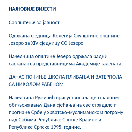
НАЈНОВИЈЕ ВИЈЕСТИ
Саопштење за јавност
Oдржана сједница Колегија Скупштине општине
Језеро за XIV сједницу СО Језеро
Начелница општине Језеро одржала радни
састанак са представницима Академије талената
ДАНАС ПОЧИЊЕ ШКОЛА ПЛИВАЊА И ВАТЕРПОЛА
СА НИКОЛОМ РАЂЕНОМ
Начелница Ружичић присуствовала централном
обиљежавању Дана сјећања на све страдале и
прогнане Србе у хрватско-муслиманском погрому
над Србима Републике Српске Крајине и
Републике Српске 1995. године.