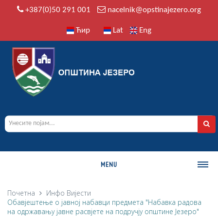
+387(0)50 291 001
nacelnik@opstinajezero.org
Ћир
Lat
Eng
MENU
О ОПШТИНИ
Почетна
Инфо
Вијести
Обавјештење о јавној набавци предмета "Набавка радова
Историја
на одржавању јавне расвјете на подручју општине Језеро"