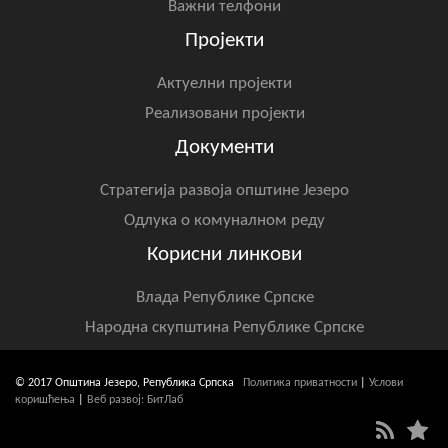
Важни телфони
Пројекти
Актуелни пројекти
Реализовани пројекти
Документи
Стратегија развоја општине Језеро
Одлука о комуналном реду
Корисни линкови
Влада Републике Српске
Народна скупштина Републике Српске
© 2017 Општина Језеро, Република Српска
Политика приватности
|
Услови
коришћења
|
Веб развој: БитЛаб