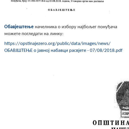
Скупштинско вијеће општине језеро
Састав Скупштине
Обавјештење
начелника о избору најбољег понуђача
Службени Гласници
можете погледати на линку:
https://opstinajezero.org/public/data/images/news/
ОПШТИНСКА УПРАВА
ОБАВЈШТЕЊЕ о јавној набавци расвјете - 07/08/2018.pdf
ИНФО
Вијести
Активности
Јавни позиви
Обавјештења
Заштита од пожара