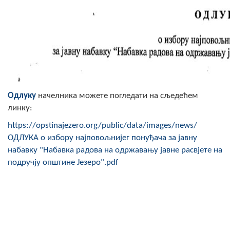
Одлуку
начелника можете погледати на сљедећем
линку:
https://opstinajezero.org/public/data/images/news/
ОДЛУКА о избору најповољнијег понуђача за јавну
набавку "Набавка радова на одржавању јавне расвјете на
подручју општине Језеро".pdf