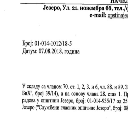
COVID 19
Геоистраживања
ФИНАНСИЈЕ
ПРИВРЕДА
Пољопривреда
Туризам
Спорт
ЦИВИЛНА ЗАШТИТА
КОНТАКТ