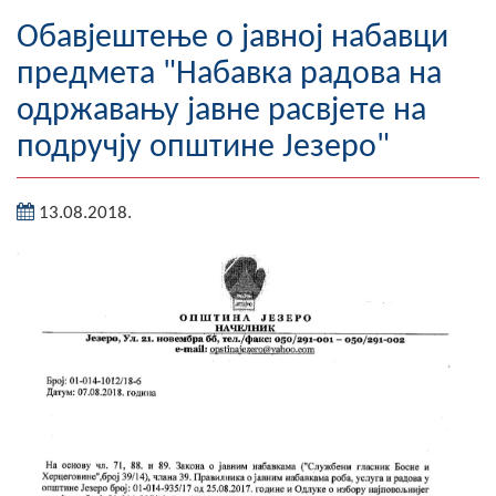
Географија
Обавјештење о јавној набавци
предмета "Набавка радова на
Насељена мјеста
одржавању јавне расвјете на
Занимљивости
подручју општине Језеро"
Фотогалерија
13.08.2018.
НАЧЕЛНИК
О Начелнику
Замјеник начелника
Извјештај о раду начелника
СКУПШТИНА
Статут Општине