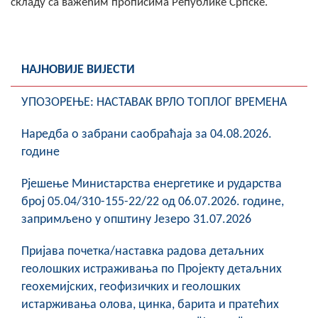
складу са важећим прописима Републике Српске.
НАЈНОВИЈЕ ВИЈЕСТИ
УПОЗОРЕЊЕ: НАСТАВАК ВРЛО ТОПЛОГ ВРЕМЕНА
Наредба о забрани саобраћаја за 04.08.2026.
године
Рјешење Министарства енергетике и рударства
број 05.04/310-155-22/22 од 06.07.2026. године,
запримљено у општину Језеро 31.07.2026
Пријава почетка/наставка радова детаљних
геолошких истраживања по Пројекту детаљних
геохемијских, геофизичких и геолошких
истарживања олова, цинка, барита и пратећих