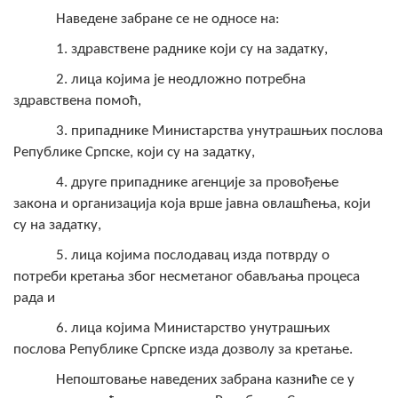
COVID 19
Наведене забране се не односе на:
1. здравствене раднике који су на задатку,
Геоистраживања
2. лица којима је неодложно потребна
ФИНАНСИЈЕ
здравствена помоћ,
3. припаднике Министарства унутрашњих послова
ПРИВРЕДА
Републике Српске, који су на задатку,
Пољопривреда
4. друге припаднике агенције за провођење
закона и организација која врше јавна овлашћења, који
Туризам
су на задатку,
Спорт
5. лица којима послодавац изда потврду о
потреби кретања због несметаног обављања процеса
ЦИВИЛНА ЗАШТИТА
рада и
КОНТАКТ
6. лица којима Министарство унутрашњих
послова Републике Српске изда дозволу за кретање.
Непоштовање наведених забрана казниће се у