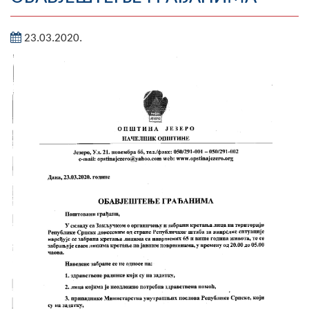
Географија
23.03.2020.
Насељена мјеста
Занимљивости
Фотогалерија
НАЧЕЛНИК
О Начелнику
Замјеник начелника
Извјештај о раду начелника
СКУПШТИНА
Статут Општине