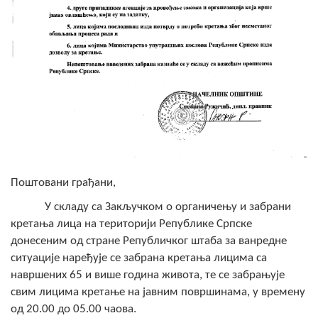
Скупштинско вијеће општине језеро
Састав Скупштине
Службени Гласници
ОПШТИНСКА УПРАВА
ИНФО
Вијести
Поштовани грађани,
Активности
У складу са Закључком о органичењу и забрани
кретања лица на територији Републике Српске
Јавни позиви
донесеним од стране Републичког штаба за ванредне
ситуације наређује се забрана кретања лицима са
Обавјештења
навршених 65 и више година живота, те се забрањује
свим лицима кретање на јавним површинама, у времену
Заштита од пожара
од 20.00 до 05.00 чаова.