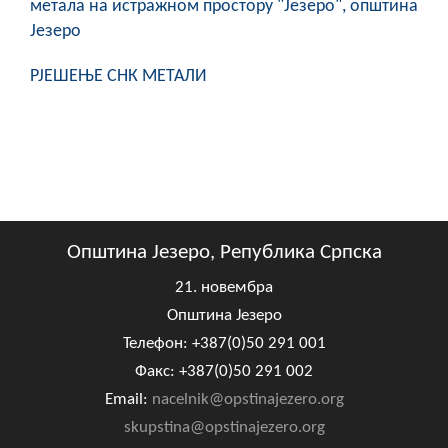
метала на истражном простору "Језеро", општина
Језеро
РЈЕШЕЊЕ СНК МЕТАЛИ
Општина Језеро, Република Српска
21. новембра
Општина Језеро
Телефон: +387(0)50 291 001
Факс: +387(0)50 291 002
Email:
nacelnik@opstinajezero.org
skupstina@opstinajezero.org