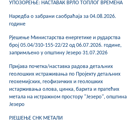
УПОЗОРЕЊЕ: НАСТАВАК ВРЛО ТОПЛОГ ВРЕМЕНА
COVID 19
Наредба о забрани саобраћаја за 04.08.2026.
Геоистраживања
године
ФИНАНСИЈЕ
Рјешење Министарства енергетике и рударства
ПРИВРЕДА
број 05.04/310-155-22/22 од 06.07.2026. године,
запримљено у општину Језеро 31.07.2026
Пољопривреда
Пријава почетка/наставка радова детаљних
Туризам
геолошких истраживања по Пројекту детаљних
геохемијских, геофизичких и геолошких
Спорт
истарживања олова, цинка, барита и пратећих
метала на истражном простору "Језеро", општина
ЦИВИЛНА ЗАШТИТА
Језеро
КОНТАКТ
РЈЕШЕЊЕ СНК МЕТАЛИ