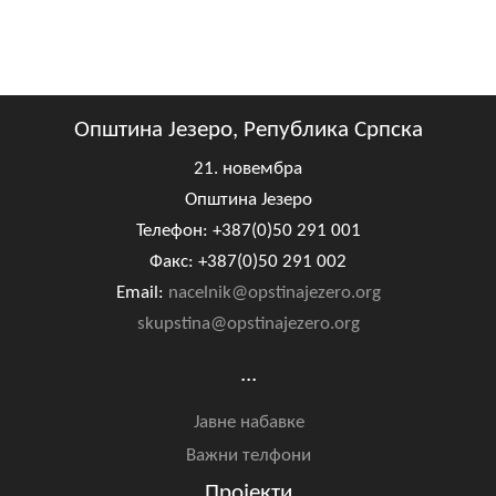
Општина Језеро, Република Српска
21. новембра
Општина Језеро
Телефон: +387(0)50 291 001
Факс: +387(0)50 291 002
Email:
nacelnik@opstinajezero.org
skupstina@opstinajezero.org
...
Јавне набавке
Важни телфони
Пројекти