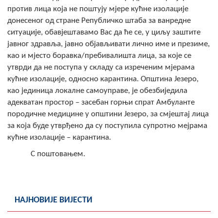
против лица која не поштују мјере кућне изолације
Скупштинско вијеће општине језеро
донесеног од стране Републичко штаба за ванредне
Састав Скупштине
ситуације, обавјештавамо Вас да ће се, у циљу заштите
јавног здравља, јавно објављивати лично име и презиме,
Службени Гласници
као и мјесто боравка/пребивалишта лица, за које се
утврди да не поступа у складу са изреченим мјерама
ОПШТИНСКА УПРАВА
кућне изолације, односно карантина. Општина Језеро,
као јединица локалне самоуправе, је обезбиједила
ИНФО
адекватан простор – засебан горњи спрат Амбуланте
породичне медицине у општини Језеро, за смјештај лица
Вијести
за која буде утврђено да су поступила супротно мејрама
Активности
кућне изолације – карантина.
С поштовањем.
Јавни позиви
Обавјештења
НАЈНОВИЈЕ ВИЈЕСТИ
Заштита од пожара