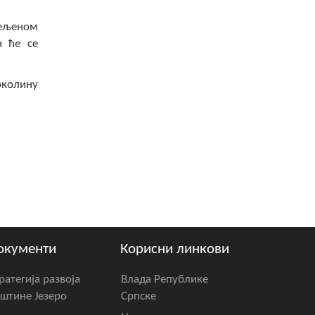
сељеном
а ће се
околину
окументи
Корисни линкови
ратегија развоја
Влада Републике
штине Језеро
Српске