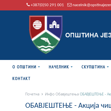
+387(0)50 291 001
nacelnik@opstinajeze
О ОПШТИНИ
НАЧЕЛНИК
СКУПШТИНА
КОНТАКТ
Почетна
Инфо
Обавјештења
ОБАВЈЕШТЕЊЕ - Ак
ОБАВЈЕШТЕЊЕ - Акција чи