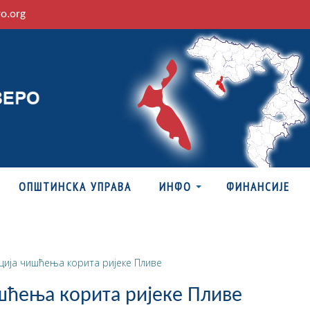
ro.org
ОПШТИНСКА УПРАВА
ИНФО
ФИНАНСИЈЕ
ција чишћења корита ријеке Пливе
шћења корита ријеке Пливе