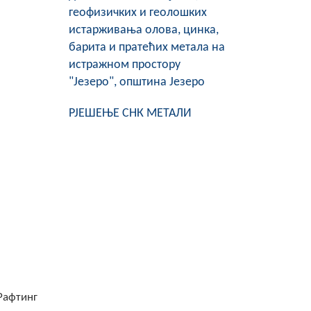
геофизичких и геолошких
истарживања олова, цинка,
барита и пратећих метала на
истражном простору
"Језеро", општина Језеро
РЈЕШЕЊЕ СНК МЕТАЛИ
Рафтинг