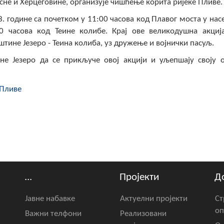
сне и Херцеговине, организује чишћење корита ријеке Пливе.
8. године са почетком у 11:00 часова код Плавог моста у на
0 часова код Теине колибе. Крај ове великодушна акциј
тине Језеро - Теина колиба, уз дружење и војнички пасуљ.
не Језеро да се прикључе овој акцији и уљепшају своју 
 Пливе
...
Пројекти
Д
Јавне набавке
Актуелни пројекти
Ст
оп
Важни телфони
Реализовани