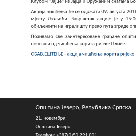
Клубом "Јајце" из Јајца и Оружаним снагама Бо
Акција чишћења ће се одржати 09. августа 201
мјесту Љољићи. Завршетак акције је у 15:0
обиљежити на игралишту преко пута зграде опш
Позивамо све заинтересоване грађане општи
почевши од чишћења корита ријеке Пливе.
ОБАВЈЕШТЕЊЕ - акција чишћења корита ријеке
Општина Језеро, Република Српска
21. новембра
Општина Језеро
Телефон: +387(0)50 291 001