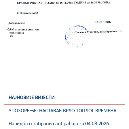
Скупштинско вијеће општине језеро
Састав Скупштине
Службени Гласници
ОПШТИНСКА УПРАВА
ИНФО
Вијести
Активности
Јавни позиви
НАЈНОВИЈЕ ВИЈЕСТИ
Обавјештења
УПОЗОРЕЊЕ: НАСТАВАК ВРЛО ТОПЛОГ ВРЕМЕНА
Заштита од пожара
Наредба о забрани саобраћаја за 04.08.2026.