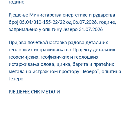
године
COVID 19
Рјешење Министарства енергетике и рударства
Геоистраживања
број 05.04/310-155-22/22 од 06.07.2026. године,
запримљено у општину Језеро 31.07.2026
ФИНАНСИЈЕ
Пријава почетка/наставка радова детаљних
ПРИВРЕДА
геолошких истраживања по Пројекту детаљних
Пољопривреда
геохемијских, геофизичких и геолошких
истарживања олова, цинка, барита и пратећих
Туризам
метала на истражном простору "Језеро", општина
Језеро
Спорт
РЈЕШЕЊЕ СНК МЕТАЛИ
ЦИВИЛНА ЗАШТИТА
КОНТАКТ