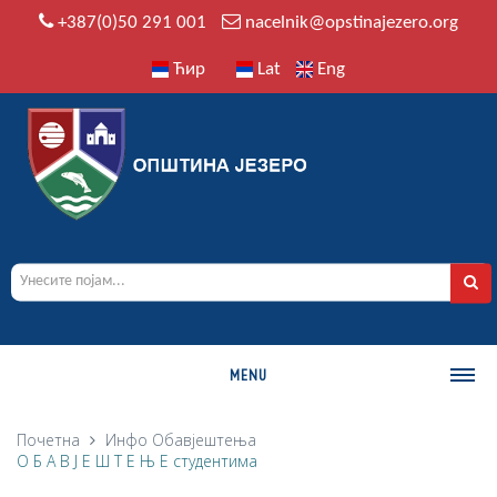
+387(0)50 291 001
nacelnik@opstinajezero.org
Ћир
Lat
Eng
MENU
О ОПШТИНИ
Почетна
Инфо
Обавјештења
О Б А В Ј Е Ш Т Е Њ Е студентима
Историја