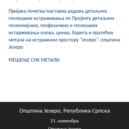
COVID 19
Пријава почетка/наставка радова детаљних
Геоистраживања
геолошких истраживања по Пројекту детаљних
геохемијских, геофизичких и геолошких
ФИНАНСИЈЕ
истарживања олова, цинка, барита и пратећих
метала на истражном простору "Језеро", општина
ПРИВРЕДА
Језеро
Пољопривреда
РЈЕШЕЊЕ СНК МЕТАЛИ
Туризам
Спорт
ЦИВИЛНА ЗАШТИТА
КОНТАКТ
Општина Језеро, Република Српска
21. новембра