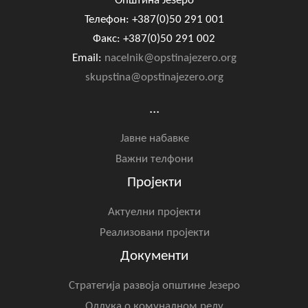
Општина Језеро
Телефон: +387(0)50 291 001
Факс: +387(0)50 291 002
Email:
nacelnik@opstinajezero.org
skupstina@opstinajezero.org
...
Јавне набавке
Важни телфони
Пројекти
Актуелни пројекти
Реализовани пројекти
Документи
Стратегија развоја општине Језеро
Одлука о комуналном реду