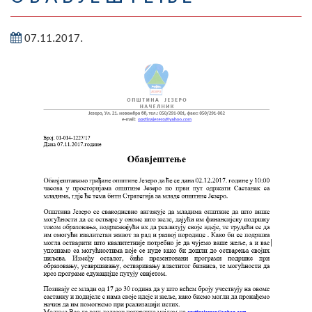
Географија
07.11.2017.
Насељена мјеста
Занимљивости
Фотогалерија
НАЧЕЛНИК
О Начелнику
Замјеник начелника
Извјештај о раду начелника
СКУПШТИНА
Статут Општине