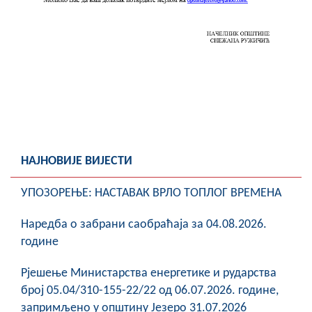
Скупштинско вијеће општине језеро
Састав Скупштине
Службени Гласници
ОПШТИНСКА УПРАВА
ИНФО
НАЈНОВИЈЕ ВИЈЕСТИ
Вијести
УПОЗОРЕЊЕ: НАСТАВАК ВРЛО ТОПЛОГ ВРЕМЕНА
Активности
Наредба о забрани саобраћаја за 04.08.2026.
Јавни позиви
године
Обавјештења
Рјешење Министарства енергетике и рударства
Заштита од пожара
број 05.04/310-155-22/22 од 06.07.2026. године,
запримљено у општину Језеро 31.07.2026