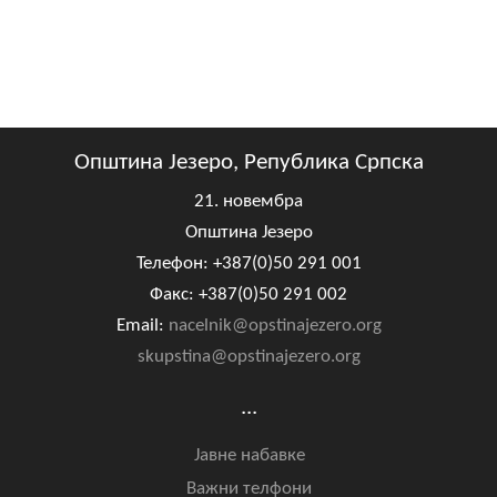
Општина Језеро, Република Српска
21. новембра
Општина Језеро
Телефон: +387(0)50 291 001
Факс: +387(0)50 291 002
Email:
nacelnik@opstinajezero.org
skupstina@opstinajezero.org
...
Јавне набавке
Важни телфони