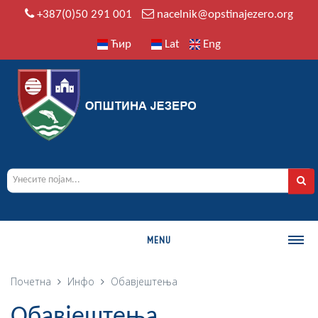
+387(0)50 291 001
nacelnik@opstinajezero.org
Ћир
Lat
Eng
MENU
О ОПШТИНИ
Почетна
Инфо
Обавјештења
Историја
Обавјештења