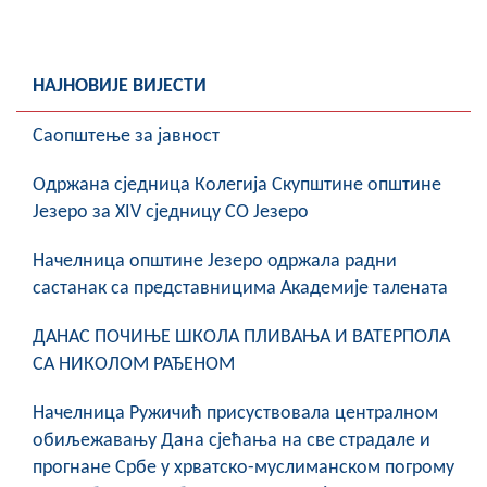
НАЈНОВИЈЕ ВИЈЕСТИ
Саопштење за јавност
Oдржана сједница Колегија Скупштине општине
Језеро за XIV сједницу СО Језеро
Начелница општине Језеро одржала радни
састанак са представницима Академије талената
ДАНАС ПОЧИЊЕ ШКОЛА ПЛИВАЊА И ВАТЕРПОЛА
СА НИКОЛОМ РАЂЕНОМ
Начелница Ружичић присуствовала централном
обиљежавању Дана сјећања на све страдале и
прогнане Србе у хрватско-муслиманском погрому