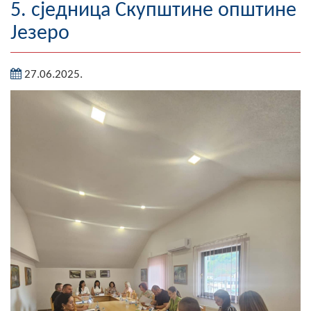
5. сједница Скупштине општине
Географија
Језеро
Насељена мјеста
27.06.2025.
Занимљивости
Фотогалерија
НАЧЕЛНИК
О Начелнику
Замјеник начелника
Извјештај о раду начелника
СКУПШТИНА
Статут Општине