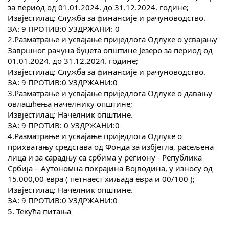
за период од 01.01.2024. до 31.12.2024. године;
COVID 19
Извјестилац: Служба за финансије и рачуноводство.
ЗА: 9 ПРОТИВ:0 УЗДРЖАНИ: 0
Геоистраживања
2.Разматрање и усвајање приједлога Одлуке о усвајању
Завршног рачуна буџета општине Језеро за период од
ФИНАНСИЈЕ
01.01.2024. до 31.12.2024. године;
Извјестилац: Служба за финансије и рачуноводство.
ПРИВРЕДА
ЗА: 9 ПРОТИВ:0 УЗДРЖАНИ:0
3.Разматрање и усвајање приједлога Одлуке о давању
Пољопривреда
овлашћења начелнику општине;
Извјестилац: Начелник општине.
Туризам
ЗА: 9 ПРОТИВ: 0 УЗДРЖАНИ:0
4.Разматрање и усвајање приједлога Одлуке о
Спорт
прихватању средстава од Фонда за избјегла, расељена
лица и за сарадњу са србима у региону - Република
ЦИВИЛНА ЗАШТИТА
Србија – Аутономна покрајина Војводина, у износу од
15.000,00 евра ( петнаест хиљада евра и 00/100 );
КОНТАКТ
Извјестилац: Начелник општине.
ЗА: 9 ПРОТИВ:0 УЗДРЖАНИ:0
5. Текућа питања