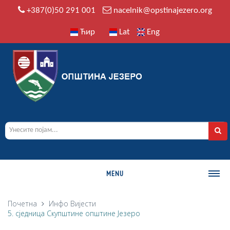
+387(0)50 291 001
nacelnik@opstinajezero.org
Ћир
Lat
Eng
MENU
О ОПШТИНИ
Почетна
Инфо
Вијести
5. сједница Скупштине општине Језеро
Историја