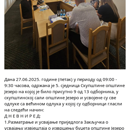
Скупштинско вијеће општине језеро
Састав Скупштине
Службени Гласници
ОПШТИНСКА УПРАВА
ИНФО
Вијести
Дана 27.06.2025. године (петак) у периоду од 09:00 -
Активности
9:30 часова, одржана је 5. сједница Скупштине општине
Језеро на којој је било присутно 9 од 13 одборника, у
Јавни позиви
скупштинској сали општине Језеро и усвојене су све
одлуке са већином одлука у којој су одборници гласли
Обавјештења
на следећи начин:
Д Н Е В Н И Р Е Д:
Заштита од пожара
1.Разматрање и усвајање приједлога Закључка о
усвајању извјештаја о извршењу буџета општине Језеро