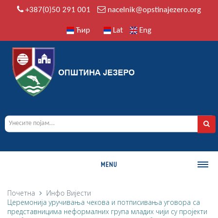
+387(0)50 291 001
nacelnik@opstinajezero.org
Ћир
Lat
Eng
MENU
О ОПШТИНИ
Почетна
Инфо
Вијести
Церемонија уручивања чекова и потписивања уговора са
Историја
представницима неформалних група младих чији су пројекти