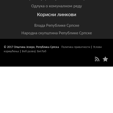
Одлука о комуналном реду
Корисни линкови
Влада Републике Српске
Народна скупштина Републике Српске
© 2017 Општина Језеро, Република Српска
Политика приватности
|
Услови
коришћења
|
Веб развој: БитЛаб