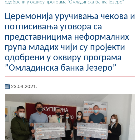
одобрени у оквиру програма ”Омладинска банка Језеро”
Географија
Церемонија уручивања чекова и
Насељена мјеста
потписивања уговора са
представницима неформалних
Занимљивости
група младих чији су пројекти
Фотогалерија
одобрени у оквиру програма
НАЧЕЛНИК
”Омладинска банка Језеро”
О Начелнику
23.04.2021.
Замјеник начелника
Извјештај о раду начелника
СКУПШТИНА
Статут Општине