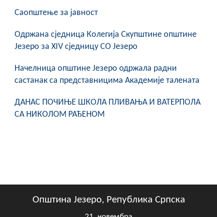
Саопштење за јавност
Oдржана сједница Колегија Скупштине општине
Језеро за XIV сједницу СО Језеро
Начелница општине Језеро одржала радни
састанак са представницима Академије талената
ДАНАС ПОЧИЊЕ ШКОЛА ПЛИВАЊА И ВАТЕРПОЛА
СА НИКОЛОМ РАЂЕНОМ
Општина Језеро, Република Српска
21. новембра