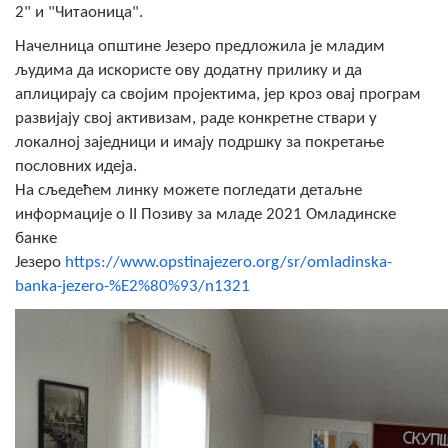
2" и "Читаоница".
COVID 19
Начелница општине Језеро предложила је младим
Геоистраживања
људима да искористе ову додатну прилику и да
аплицирају са својим пројектима, јер кроз овај програм
ФИНАНСИЈЕ
развијају свој активизам, раде конкретне ствари у
локалној заједници и имају подршку за покретање
ПРИВРЕДА
пословних идеја.
Пољопривреда
На сљедећем линку можете погледати детаљне
информације о II Позиву за младе 2021 Омладинске
Туризам
банке
Језеро
https://www.opstinajezero.org/sr/omladinska-
Спорт
banka-jezero-%E2%80%93/n1321
ЦИВИЛНА ЗАШТИТА
КОНТАКТ