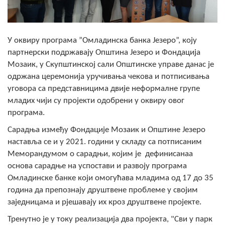
Скупштинско вијеће општине језеро
Састав Скупштине
У оквиру програма ”Омладинска банка Језеро”, коју
партнерски подржавају Општина Језеро и Фондација
Службени Гласници
Мозаик, у Скупштинској сали Општинске управе данас је
одржана церемонија уручивања чекова и потписивања
ОПШТИНСКА УПРАВА
уговора са представницима двије неформалне групе
ИНФО
младих чији су пројекти одобрени у оквиру овог
програма.
Вијести
Сарадња између Фондације Мозаик и Општине Језеро
Активности
наставља се и у 2021. години у складу са потписаним
Меморандумом о сарадњи, којим је дефинисанаа
Јавни позиви
основа сарадње на успостави и развоју програма
Омладинске банке који омогућава младима од 17 до 35
Обавјештења
година да препознају друштвене проблеме у својим
заједницама и рјешавају их кроз друштвене пројекте.
Заштита од пожара
Тренутно је у току реализација два пројекта, "Сви у парк