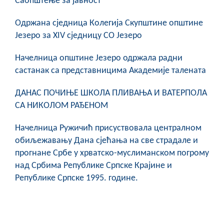
Саопштење за јавност
COVID 19
Oдржана сједница Колегија Скупштине општине
Геоистраживања
Језеро за XIV сједницу СО Језеро
ФИНАНСИЈЕ
Начелница општине Језеро одржала радни
састанак са представницима Академије талената
ПРИВРЕДА
Пољопривреда
ДАНАС ПОЧИЊЕ ШКОЛА ПЛИВАЊА И ВАТЕРПОЛА
СА НИКОЛОМ РАЂЕНОМ
Туризам
Начелница Ружичић присуствовала централном
Спорт
обиљежавању Дана сјећања на све страдале и
прогнане Србе у хрватско-муслиманском погрому
ЦИВИЛНА ЗАШТИТА
над Србима Републике Српске Крајине и
Републике Српске 1995. године.
КОНТАКТ