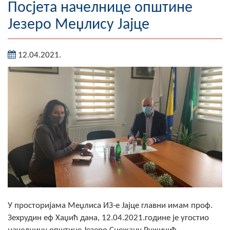
Посјета начелнице општине
Географија
Језеро Меџлису Јајце
Насељена мјеста
12.04.2021.
Занимљивости
Фотогалерија
НАЧЕЛНИК
О Начелнику
Замјеник начелника
Извјештај о раду начелника
СКУПШТИНА
У просторијама Меџлиса ИЗ-е Јајце главни имам проф.
Статут Општине
Зехрудин еф Хаџић дана, 12.04.2021.године је угостио