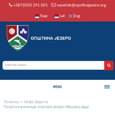
+387(0)50 291 001
nacelnik@opstinajezero.org
Ћир
Lat
Eng
MENU
О ОПШТИНИ
Почетна
Инфо
Вијести
Посјета начелнице општине Језеро Меџлису Јајце
Историја