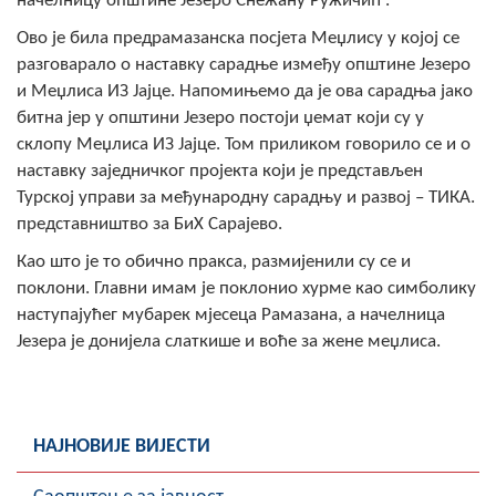
начелницу општине Језеро Снежану Ружичић .
Скупштинско вијеће општине језеро
Ово је била предрамазанска посјета Меџлису у којој се
разговарало о наставку сарадње између општине Језеро
Састав Скупштине
и Меџлиса ИЗ Јајце. Напомињемо да је ова сарадња јако
битна јер у општини Језеро постоји џемат који су у
Службени Гласници
склопу Меџлиса ИЗ Јајце. Том приликом говорило се и о
наставку заједничког пројекта који је представљен
ОПШТИНСКА УПРАВА
Турској управи за међународну сарадњу и развој – ТИКА.
ИНФО
представништво за БиХ Сарајево.
Вијести
Као што је то обично пракса, размијенили су се и
поклони. Главни имам је поклонио хурме као симболику
Активности
наступајућег мубарек мјесеца Рамазана, а начелница
Језера је донијела слаткише и воће за жене меџлиса.
Јавни позиви
Обавјештења
НАЈНОВИЈЕ ВИЈЕСТИ
Заштита од пожара