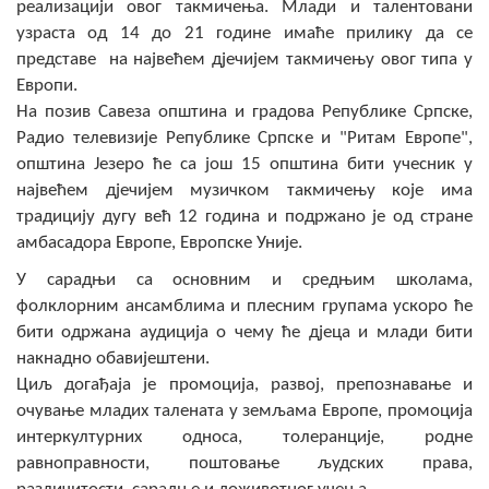
реализацији овог такмичења. Млади и талентовани
Скупштинско вијеће општине језеро
узраста од 14 до 21 године имаће прилику да се
представе на највећем дјечијем такмичењу овог типа у
Састав Скупштине
Европи.
На позив Савеза општина и градова Републике Српске,
Службени Гласници
Радио телевизије Републике Српске и "Ритам Европе",
општина Језеро ће са још 15 општина бити учесник у
ОПШТИНСКА УПРАВА
највећем дјечијем музичком такмичењу које има
традицију дугу већ 12 година и подржано је од стране
ИНФО
амбасадора Европе, Европске Уније.
Вијести
У сарадњи са основним и средњим школама,
фолклорним ансамблима и плесним групама ускоро ће
Активности
бити одржана аудиција о чему ће дјеца и млади бити
Јавни позиви
накнадно обавијештени.
Циљ догађаја је промоција, развој, препознавање и
Обавјештења
очување младих талената у земљама Европе, промоција
интеркултурних односа, толеранције, родне
Заштита од пожара
равноправности, поштовање људских права,