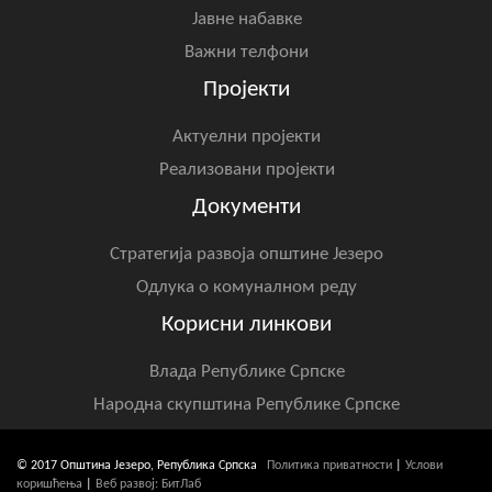
Јавне набавке
Важни телфони
Пројекти
Актуелни пројекти
Реализовани пројекти
Документи
Стратегија развоја општине Језеро
Одлука о комуналном реду
Корисни линкови
Влада Републике Српске
Народна скупштина Републике Српске
© 2017 Општина Језеро, Република Српска
Политика приватности
|
Услови
коришћења
|
Веб развој: БитЛаб