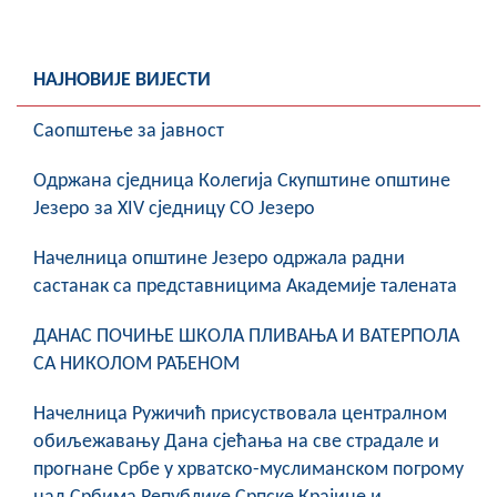
НАЈНОВИЈЕ ВИЈЕСТИ
Саопштење за јавност
Oдржана сједница Колегија Скупштине општине
Језеро за XIV сједницу СО Језеро
Начелница општине Језеро одржала радни
састанак са представницима Академије талената
ДАНАС ПОЧИЊЕ ШКОЛА ПЛИВАЊА И ВАТЕРПОЛА
СА НИКОЛОМ РАЂЕНОМ
Начелница Ружичић присуствовала централном
обиљежавању Дана сјећања на све страдале и
прогнане Србе у хрватско-муслиманском погрому