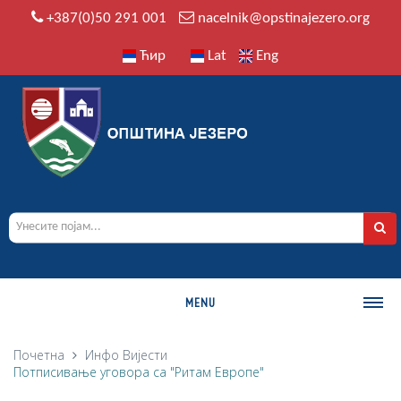
+387(0)50 291 001
nacelnik@opstinajezero.org
Ћир
Lat
Eng
MENU
О ОПШТИНИ
Почетна
Инфо
Вијести
Потписивање уговора са "Ритам Европе"
Историја