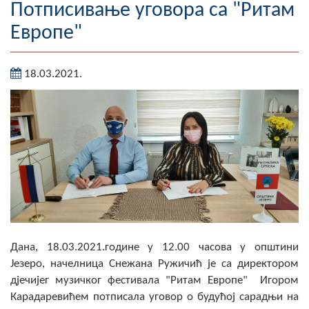
Потписивање уговора са "Ритам
Географија
Европе"
Насељена мјеста
18.03.2021.
Занимљивости
Фотогалерија
НАЧЕЛНИК
О Начелнику
Замјеник начелника
Извјештај о раду начелника
Дана, 18.03.2021.године у 12.00 часова у општини
Језеро, начелница Снежана Ружичић је са директором
СКУПШТИНА
дјечијег музичког фестивала "Ритам Европе" Игором
Статут Општине
Карадаревићем потписала уговор о будућој сарадњи на