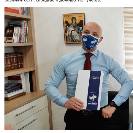
различитости, сарадње и доживотног учења.
COVID 19
Геоистраживања
ФИНАНСИЈЕ
ПРИВРЕДА
Пољопривреда
Туризам
Спорт
ЦИВИЛНА ЗАШТИТА
КОНТАКТ