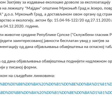
ном Захтјеву за издавање еколошке дозволе за експлоатацију
а на лежишту "Мајдан" општине Мркоњић Град и Језеро, по
А" д.о.о. Мркоњић Град, а достављеном овом органу од стра
рство и екологију, актом бр; 15.04-96-122/20 од 27.11.2020.
а 04.12.2020. године.
ити животне средине Републике Српске ("Склужбени гласник Р
иједити заинтересованој јавности бесплатан увид у захтјев за
ентацију од дана објављивања обавјештења на огласној таб
на од дана објављивања обавјештења поднијети надлежном о
ји у писаној форми.
ликом на сљедећим линковима:
%D0%BD%D0%B8%D0%BA%20%D0%B1%D0%BE%D0%BA%D1%81%D0%
%D0%BD%D0%B8%D0%BA%20%D0%B1%D0%BE%D0%BA%D1%81%D0%B