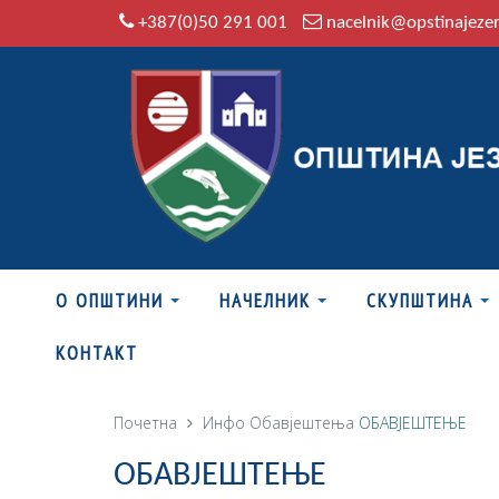
+387(0)50 291 001
nacelnik@opstinajeze
О ОПШТИНИ
НАЧЕЛНИК
СКУПШТИНА
КОНТАКТ
Почетна
Инфо
Обавјештења
ОБАВЈЕШТЕЊЕ
ОБАВЈЕШТЕЊЕ