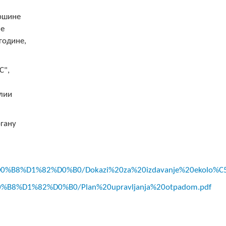
вршине
не
године,
С",
лии
ргану
B8%D1%82%D0%B0/Dokazi%20za%20izdavanje%20ekolo%C5%
8%D1%82%D0%B0/Plan%20upravljanja%20otpadom.pdf