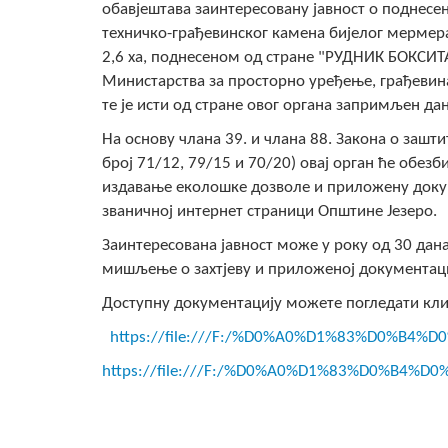
обавјештава заинтересовану јавност о поднесе
техничко-грађевинског камена бијелог мермер
2,6 ха, поднесеном од стране "РУДНИК БОКСИТ
Министарства за просторно уређење, грађевина
те је исти од стране овог органа запримљен дан
На основу члана 39. и члана 88. Закона о зашт
број 71/12, 79/15 и 70/20) овај орган ће обезб
издавање еколошке дозволе и приложену докум
званичној интернет страници Општине Језеро.
Заинтересована јавност може у року од 30 да
мишљење о захтјеву и приложеној документаци
Доступну документацију можете погледати к
https://file:///F:/%D0%A0%D1%83%D0%B4
https://file:///F:/%D0%A0%D1%83%D0%B4