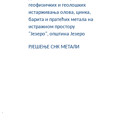
геофизичких и геолошких
истарживања олова, цинка,
барита и пратећих метала на
истражном простору
"Језеро", општина Језеро
РЈЕШЕЊЕ СНК МЕТАЛИ