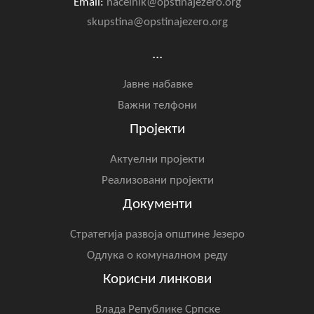
Email:
nacelnik@opstinajezero.org
skupstina@opstinajezero.org
...
Јавне набавке
Важни телфони
Пројекти
Актуелни пројекти
Реализовани пројекти
Документи
Стратегија развоја општине Језеро
Одлука о комуналном реду
Корисни линкови
Влада Републике Српске