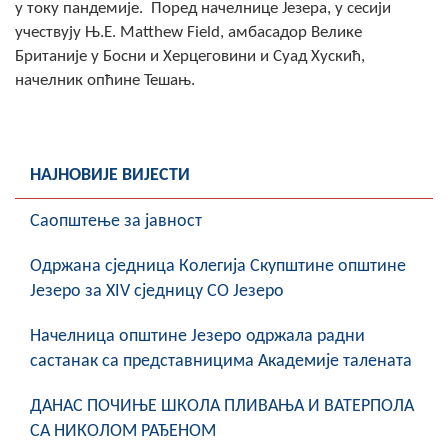
у току пандемије. Поред начелнице Језера, у сесији
COVID 19
учествују Њ.Е. Matthew Field, амбасадор Велике
Британије у Босни и Херцеговини и Суад Хускић,
Геоистраживања
начелник опћине Тешањ.
ФИНАНСИЈЕ
ПРИВРЕДА
НАЈНОВИЈЕ ВИЈЕСТИ
Пољопривреда
Саопштење за јавност
Туризам
Oдржана сједница Колегија Скупштине општине
Спорт
Језеро за XIV сједницу СО Језеро
ЦИВИЛНА ЗАШТИТА
Начелница општине Језеро одржала радни
састанак са представницима Академије талената
КОНТАКТ
ДАНАС ПОЧИЊЕ ШКОЛА ПЛИВАЊА И ВАТЕРПОЛА
СА НИКОЛОМ РАЂЕНОМ