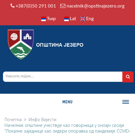
+387(0)50 291 001
nacelnik@opstinajezero.org
Ћир
Lat
Eng
MENU
О ОПШТИНИ
Почетна
Инфо
Вијести
Начелник општине учествује као говорница у онлајн сесији
Историја
"Локалне заједнице као лидери опоравка од пандемије COVID-