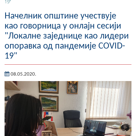
19"
Географија
Начелник општине учествује
Насељена мјеста
као говорница у онлајн сесији
"Локалне заједнице као лидери
Занимљивости
опоравка од пандемије COVID-
Фотогалерија
19"
НАЧЕЛНИК
08.05.2020.
О Начелнику
Замјеник начелника
Извјештај о раду начелника
СКУПШТИНА
Статут Општине