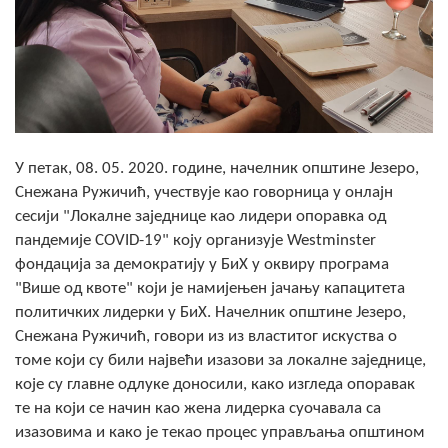
Скупштинско вијеће општине језеро
Састав Скупштине
Службени Гласници
ОПШТИНСКА УПРАВА
У петак, 08. 05. 2020. године, начелник општине Језеро,
Снежана Ружичић, учествује као говорница у онлајн
ИНФО
сесији "Локалне заједнице као лидери опоравка од
Вијести
пандемије COVID-19" коју организује Westminster
фондација за демократију у БиХ у оквиру програма
Активности
"Више од квоте" који је намијењен јачању капацитета
политичких лидерки у БиХ. Начелник општине Језеро,
Јавни позиви
Снежана Ружичић, говори из из властитог искуства о
томе који су били највећи изазови за локалне заједнице,
Обавјештења
које су главне одлуке доносили, како изгледа опоравак
те на који се начин као жена лидерка суочавала са
Заштита од пожара
изазовима и како је текао процес управљања општином