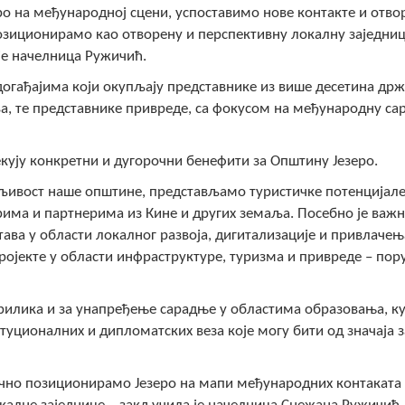
еро на међународној сцени, успоставимо нове контакте и отв
позиционирамо као отворену и перспективну локалну заједни
 је начелница Ружичић.
 догађајима који окупљају представнике из више десетина држ
ва, те представнике привреде, са фокусом на међународну са
чекују конкретни и дугорочни бенефити за Општину Језеро.
дљивост наше општине, представљамо туристичке потенцијале
рима и партнерима из Кине и других земаља. Посебно је важ
ава у области локалног развоја, дигитализације и привлачењ
пројекте у области инфраструктуре, туризма и привреде – пор
прилика и за унапређење сарадње у областима образовања, к
итуционалних и дипломатских веза које могу бити од значаја з
рочно позиционирамо Језеро на мапи међународних контаката