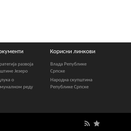
окументи
Корисни линкови
ратегија развоја
Влада Републике
штине Језеро
Српске
лука о
Народна скупштина
муналном реду
Републике Српске