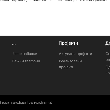
калне заједнице – закључила је начелница Снежана Ружичић.
...
Пројекти
Д
Јавне набавке
Актуелни пројекти
Ст
оп
Важни телфони
Реализовани
пројекти
Од
ко
|
Услови коришћења
|
Веб развој: БитЛаб