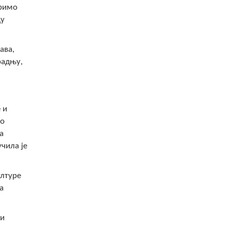
оримо
цу
ава,
радњу,
 и
но
а
учила је
ултуре
а
 и