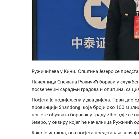
Ружичићева у Кини: Општина Језеро се предста
Начелница Снежана Ружичић борави у службено
посвећеним сарадњи градова и општина, са ци
Посјета је подијељена у два дијела. Први дио 
провинцији Shandong, која броји око 100 милио
посјете обухвата боравак у граду Zibo, гдје с
Језеро, у оквиру којег ће начелница Ружичић 
Како је истакла, ова посјета представља знача