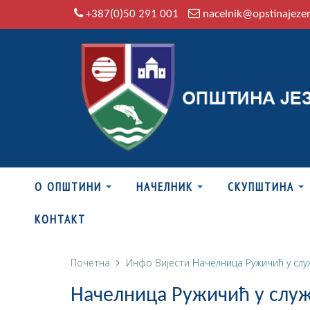
+387(0)50 291 001
nacelnik@opstinajeze
О ОПШТИНИ
НАЧЕЛНИК
СКУПШТИНА
КОНТАКТ
Почетна
Инфо
Вијести
Начелница Ружичић у слу
Начелница Ружичић у служ