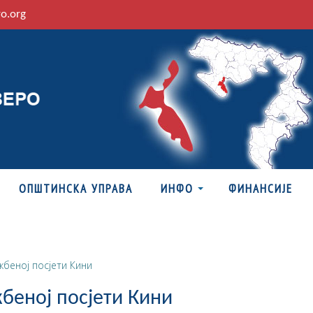
ro.org
ОПШТИНСКА УПРАВА
ИНФО
ФИНАНСИЈЕ
жбеној посјети Кини
беној посјети Кини