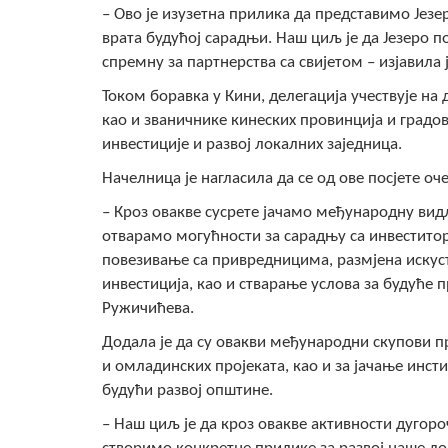
– Ово је изузетна прилика да представимо Јез
врата будућој сарадњи. Наш циљ је да Језеро 
спремну за партнерства са свијетом – изјавила
Током боравка у Кини, делегација учествује на
као и званичнике кинеских провинција и градо
инвестиције и развој локалних заједница.
Начелница је нагласила да се од ове посјете о
– Кроз овакве сусрете јачамо међународну ви
отварамо могућности за сарадњу са инвестито
повезивање са привредницима, размјена искуст
инвестиција, као и стварање услова за будуће 
Ружичићева.
Додала је да су овакви међународни скупови 
и омладинских пројеката, као и за јачање инст
будући развој општине.
– Наш циљ је да кроз овакве активности дуго