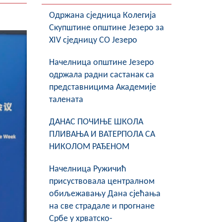
Oдржана сједница Колегија
Скупштине општине Језеро за
XIV сједницу СО Језеро
Начелница општине Језеро
одржала радни састанак са
представницима Академије
талената
ДАНАС ПОЧИЊЕ ШКОЛА
ПЛИВАЊА И ВАТЕРПОЛА СА
НИКОЛОМ РАЂЕНОМ
Начелница Ружичић
присуствовала централном
обиљежавању Дана сјећања
на све страдале и прогнане
Србе у хрватско-