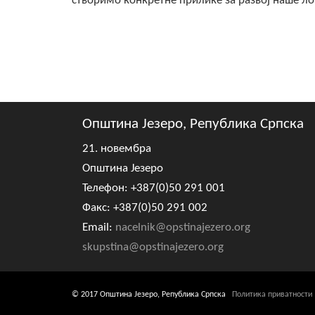
створимо конкретне прилике за развој наше ло
Општина Језеро, Република Српска
21. новембра
Општина Језеро
Телефон: +387(0)50 291 001
Факс: +387(0)50 291 002
Email:
nacelnik@opstinajezero.org
skupstina@opstinajezero.org
© 2017 Општина Језеро, Република Српска
Политика приватности