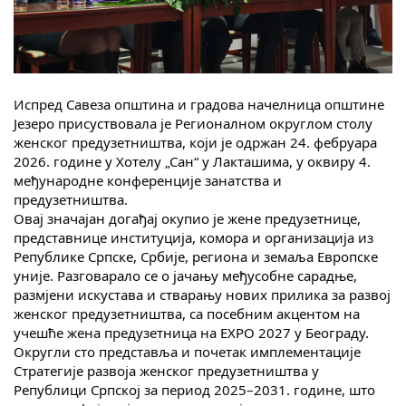
Скупштинско вијеће општине језеро
Састав Скупштине
Службени Гласници
Испред Савеза општина и градова начелница општине
Језеро присуствовала је Регионалном округлом столу
женског предузетништва, који је одржан 24. фебруара
ОПШТИНСКА УПРАВА
2026. године у Хотелу „Сан“ у Лакташима, у оквиру 4.
међународне конференције занатства и
ИНФО
предузетништва.
Вијести
Овај значајан догађај окупио је жене предузетнице,
представнице институција, комора и организација из
Републике Српске, Србије, региона и земаља Европске
Активности
уније. Разговарало се о јачању међусобне сарадње,
размјени искустава и стварању нових прилика за развој
Јавни позиви
женског предузетништва, са посебним акцентом на
учешће жена предузетница на EXPO 2027 у Београду.
Обавјештења
Округли сто представља и почетак имплементације
Стратегије развоја женског предузетништва у
Заштита од пожара
Републици Српској за период 2025–2031. године, што