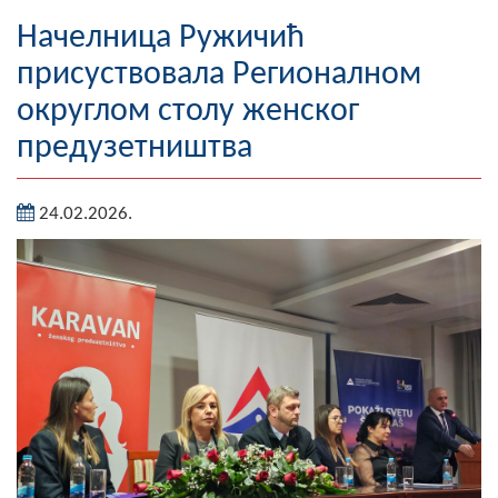
Географија
Начелница Ружичић
присуствовала Регионалном
Насељена мјеста
округлом столу женског
Занимљивости
предузетништва
Фотогалерија
24.02.2026.
НАЧЕЛНИК
О Начелнику
Замјеник начелника
Извјештај о раду начелника
СКУПШТИНА
Статут Општине