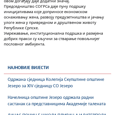
овом догађају даје додатни значај.
COVID 19
Председништво СОГРСа даје пуну подршку
иницијативама које доприносе економском
Геоистраживања
оснаживању жена, развоју предузетништва и јачању
улоге жена у привредном и друштвеном животу
Републике Српске.
ФИНАНСИЈЕ
Умрежавање, институционална подршка и размјена
добрих пракси су кључни за стварање повољнијег
ПРИВРЕДА
пословног амбијента.
Пољопривреда
Туризам
НАЈНОВИЈЕ ВИЈЕСТИ
Спорт
Oдржана сједница Колегија Скупштине општине
ЦИВИЛНА ЗАШТИТА
Језеро за XIV сједницу СО Језеро
КОНТАКТ
Начелница општине Језеро одржала радни
састанак са представницима Академије талената