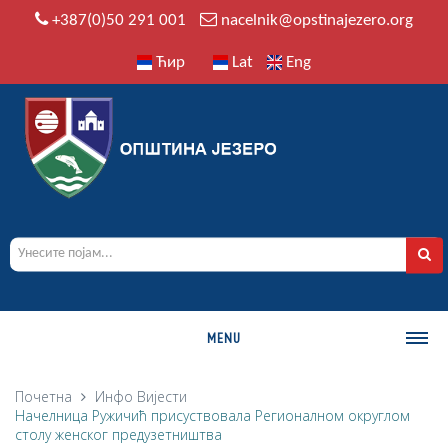
+387(0)50 291 001
nacelnik@opstinajezero.org
Ћир
Lat
Eng
MENU
О ОПШТИНИ
Почетна
Инфо
Вијести
Начелница Ружичић присуствовала Регионалном округлом
Историја
столу женског предузетништва