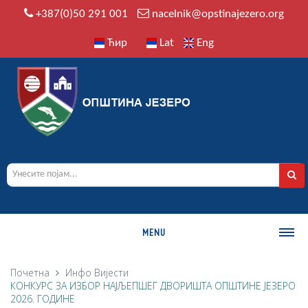
+387(0)50 291 001
nacelnik@opstinajezero.org
Ћир
Lat
Eng
MENU
О ОПШТИНИ
Почетна
Инфо
Вијести
КОНКУРС ЗА ИЗБОР НАЈЉЕПШЕГ ДВОРИШТА ОПШТИНЕ ЈЕЗЕРО
Историја
2026. ГОДИНЕ