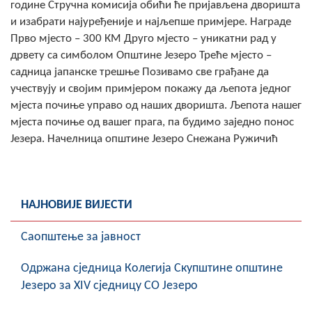
године Стручна комисија обићи ће пријављена дворишта
COVID 19
и изабрати најуређеније и најљепше примјере. Награде
Прво мјесто – 300 КМ Друго мјесто – уникатни рад у
Геоистраживања
дрвету са симболом Општине Језеро Треће мјесто –
садница јапанске трешње Позивамо све грађане да
ФИНАНСИЈЕ
учествују и својим примјером покажу да љепота једног
ПРИВРЕДА
мјеста почиње управо од наших дворишта. Љепота нашег
мјеста почиње од вашег прага, па будимо заједно понос
Пољопривреда
Језера. Начелница општине Језеро Снежана Ружичић
Туризам
Спорт
НАЈНОВИЈЕ ВИЈЕСТИ
ЦИВИЛНА ЗАШТИТА
Саопштење за јавност
КОНТАКТ
Oдржана сједница Колегија Скупштине општине
Језеро за XIV сједницу СО Језеро