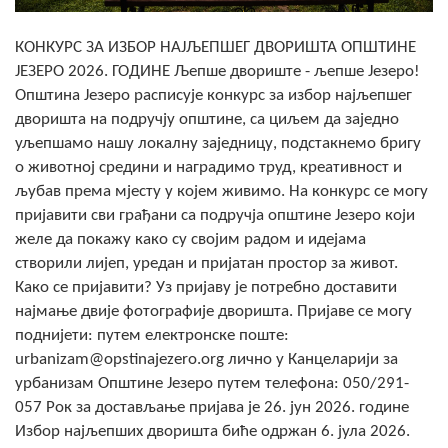
Скупштинско вијеће општине језеро
КОНКУРС ЗА ИЗБОР НАЈЉЕПШЕГ ДВОРИШТА ОПШТИНЕ
Састав Скупштине
ЈЕЗЕРО 2026. ГОДИНЕ Љепше двориште - љепше Језеро!
Општина Језеро расписује конкурс за избор најљепшег
Службени Гласници
дворишта на подручју општине, са циљем да заједно
уљепшамо нашу локалну заједницу, подстакнемо бригу
ОПШТИНСКА УПРАВА
о животној средини и наградимо труд, креативност и
љубав према мјесту у којем живимо. На конкурс се могу
ИНФО
пријавити сви грађани са подручја општине Језеро који
Вијести
желе да покажу како су својим радом и идејама
створили лијеп, уредан и пријатан простор за живот.
Активности
Како се пријавити? Уз пријаву је потребно доставити
најмање двије фотографије дворишта. Пријаве се могу
Јавни позиви
поднијети: путем електронске поште:
urbanizam@opstinajezero.org лично у Канцеларији за
Обавјештења
урбанизам Општине Језеро путем телефона: 050/291-
057 Рок за достављање пријава је 26. јун 2026. године
Заштита од пожара
Избор најљепших дворишта биће одржан 6. јула 2026.