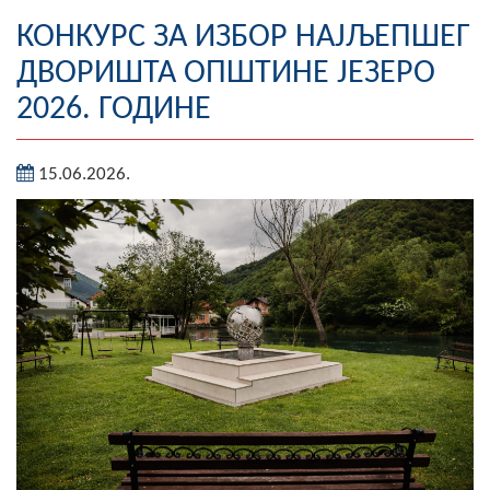
Географија
КОНКУРС ЗА ИЗБОР НАЈЉЕПШЕГ
ДВОРИШТА ОПШТИНЕ ЈЕЗЕРО
Насељена мјеста
2026. ГОДИНЕ
Занимљивости
15.06.2026.
Фотогалерија
НАЧЕЛНИК
О Начелнику
Замјеник начелника
Извјештај о раду начелника
СКУПШТИНА
Статут Општине