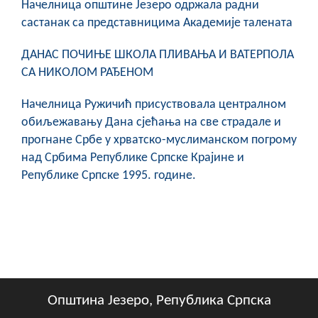
Начелница општине Језеро одржала радни
састанак са представницима Академије талената
ДАНАС ПОЧИЊЕ ШКОЛА ПЛИВАЊА И ВАТЕРПОЛА
СА НИКОЛОМ РАЂЕНОМ
Начелница Ружичић присуствовала централном
обиљежавању Дана сјећања на све страдале и
прогнане Србе у хрватско-муслиманском погрому
над Србима Републике Српске Крајине и
Републике Српске 1995. године.
Општина Језеро, Република Српска