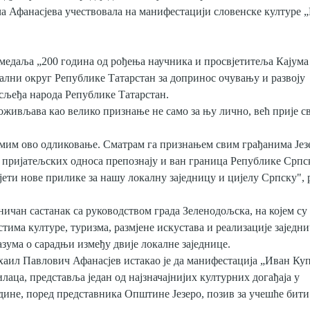
 Афанасјева учествовала на манифестацији словенске културе 
медаља „200 година од рођења научника и просвјетитеља Кајума
ални округ Републике Татарстан за допринос очувању и развоју
сљеђа народа Републике Татарстан.
живљава као велико признање не само за њу лично, већ прије св
имим ово одликовање. Сматрам га признањем свим грађанима Јез
е пријатељских односа препознају и ван граница Републике Српс
ети нове прилике за нашу локалну заједницу и цијелу Српску", р
аничан састанак са руководством града Зеленодољска, на којем су
тима културе, туризма, размјене искустава и реализације заједн
зума о сарадњи између двије локалне заједнице.
аил Павлович Афанасјев истакао је да манифестација „Иван Куп
лаца, представља један од најзначајнијих културних догађаја у
одине, поред представника Општине Језеро, позив за учешће бит