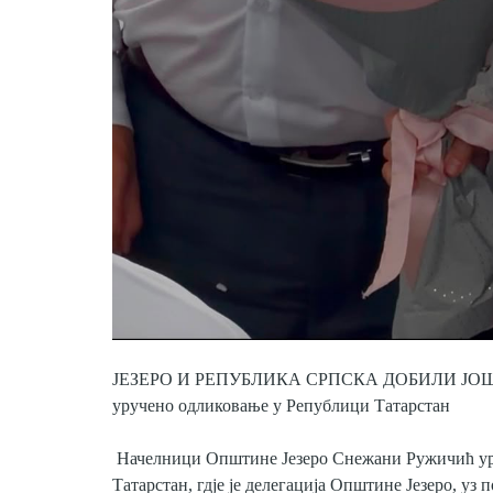
ЈЕЗЕРО И РЕПУБЛИКА СРПСКА ДОБИЛИ ЈОШ
уручено одликовање у Републици Татарстан
Начелници Општине Језеро Снежани Ружичић уруч
Татарстан, гд‌је је делегација Општине Језеро, у