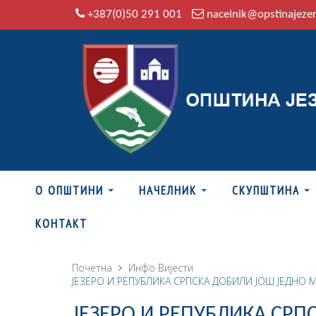
+387(0)50 291 001
nacelnik@opstinajeze
О ОПШТИНИ
НАЧЕЛНИК
СКУПШТИНА
КОНТАКТ
Почетна
Инфо
Вијести
ЈЕЗЕРО И РЕПУБЛИКА СРПСКА ДОБИЛИ ЈОШ ЈЕДНО М
ЈЕЗЕРО И РЕПУБЛИКА СРП