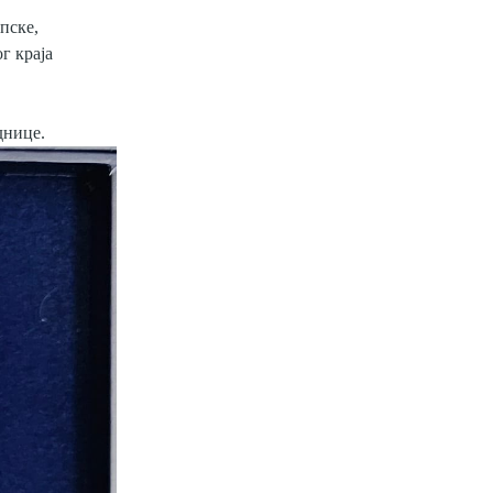
пске,
г краја
днице.