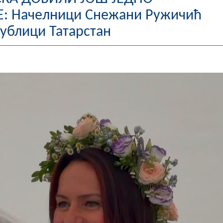
 Начелници Снежани Ружичић
ублици Татарстан