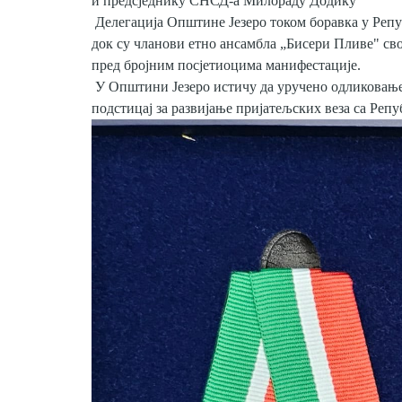
и предсједнику СНСД-а Милораду Додику
Делегација Општине Језеро током боравка у Репу
док су чланови етно ансамбла „Бисери Пливе" сво
пред бројним посјетиоцима манифестације.
У Општини Језеро истичу да уручено одликовање
подстицај за развијање пријатељских веза са Репу