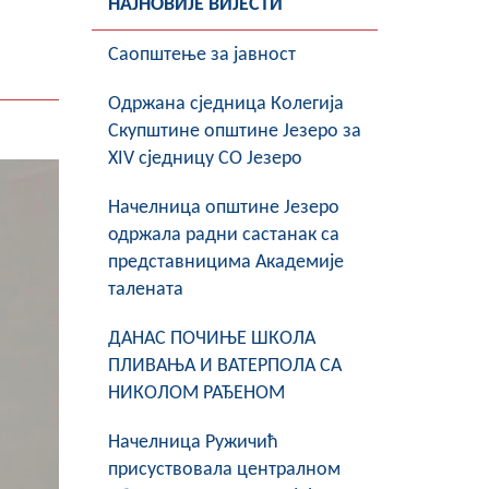
НАЈНОВИЈЕ ВИЈЕСТИ
Саопштење за јавност
Oдржана сједница Колегија
Скупштине општине Језеро за
XIV сједницу СО Језеро
Начелница општине Језеро
одржала радни састанак са
представницима Академије
талената
ДАНАС ПОЧИЊЕ ШКОЛА
ПЛИВАЊА И ВАТЕРПОЛА СА
НИКОЛОМ РАЂЕНОМ
Начелница Ружичић
присуствовала централном