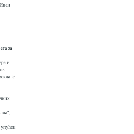
„Иван
ега за
ера и
ке.
екла је
ичких
ала",
и упућен