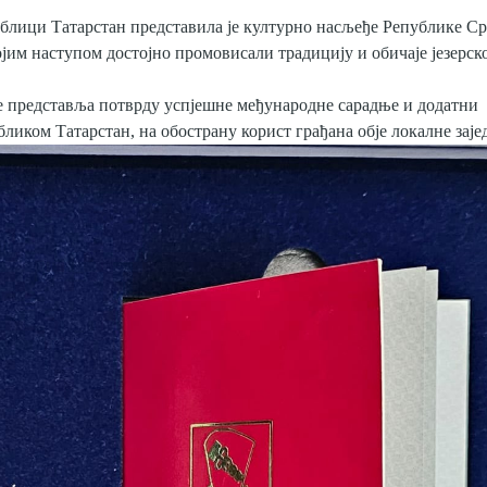
блици Татарстан представила је културно насљеђе Републике Ср
јим наступом достојно промовисали традицију и обичаје језерско
 представља потврду успјешне међународне сарадње и додатни
бликом Татарстан, на обострану корист грађана обје локалне заје