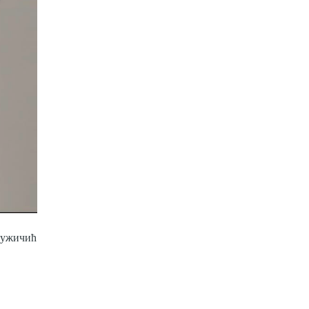
ужичић