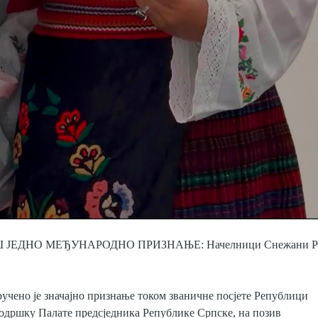
 ЈЕДНО МЕЂУНАРОДНО ПРИЗНАЊЕ: Начелници Снежани Р
ено је значајно признање током званичне посјете Републици
з подршку Палате предсједника Републике Српске, на позив