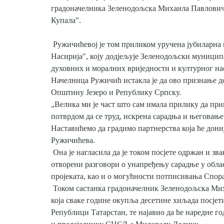
градоначелника Зеленодољска Михаила Павловича
Купала".
Ружичићевој је том приликом уручена јубиларна 
Насирија", коју дод‌јељује Зеленодољски муницип
духовних и моралних вриједности и културног на
Начелница Ружичић истакла је да ово признање до
Општину Језеро и Републику Српску.
„Велика ми је част што сам имала прилику да пр
потврдом да се труд, искрена сарадња и његовањ
Наставићемо да градимо партнерства која ће дониј
Ружичићева.
Она је нагласила да је током посјете одржан и зв
отворени разговори о унапређењу сарадње у облас
пројеката, као и о могућности потписивања Спора
Током састанка градоначелник Зеленодољска Мих
која сваке године окупља десетине хиљада посјети
Републици Татарстан, те најавио да ће наредне г