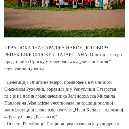
Скупштинско вијеће општине језеро
Састав Скупштине
Службени Гласници
ОПШТИНСКА УПРАВА
ПРВА ЛОКАЛНА САРАДЊА НАКОН ДОГОВОРА
РЕПУБЛИКЕ СРПСКЕ И ТАТАРСТАНА: Општина Језеро
ИНФО
представила Српску у Зеленодољску, „Бисери Пливе"
Вијести
одушевили публику
Активности
Делегација Општине Језеро, предвођена начелницом
Снежаном Ружичић, боравила је у Републици Татарстан,
Јавни позиви
гд‌је је на позив градоначелника Зеленодољска Михаила
Павловича Афанасјева учествовала на традиционалној
Обавјештења
манифестацији словенске културе „Иван Купала", одржаној
4. јула у парку „Брезов гај".
Заштита од пожара
Посјета Републици Татарстан реализована је уз подршку