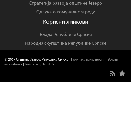
Стратегија развоја општине Језеро
Одлука о комуналном реду
Корисни линкови
Влада Републике Српске
Народна скупштина Републике Српске
© 2017 Општина Језеро, Република Српска
Политика приватности
|
Услови
коришћења
|
Веб развој: БитЛаб