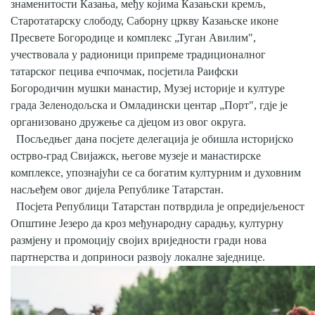
знаменитости Казања, међу којима Казањски кремљ,
Старотатарску слободу, Саборну цркву Казањске иконе
Пресвете Богородице и комплекс „Туган Авилим",
учествовала у радионици припреме традиционалног
татарског пецива ечпочмак, посјетила Раифски
Богородичин мушки манастир, Музеј историје и културе
града Зеленодољска и Омладински центар „Порт", гд‌је је
организовано дружење са д‌јецом из овог округа.
Посљедњег дана посјете делегација је обишла историјско
острво-град Свијажск, његове музеје и манастирске
комплексе, упознајући се са богатим културним и духовним
насљеђем овог дијела Републике Татарстан.
Посјета Републици Татарстан потврдила је опредијељеност
Општине Језеро да кроз међународну сарадњу, културну
размјену и промоцију својих вриједности гради нова
партнерства и доприноси развоју локалне заједнице.