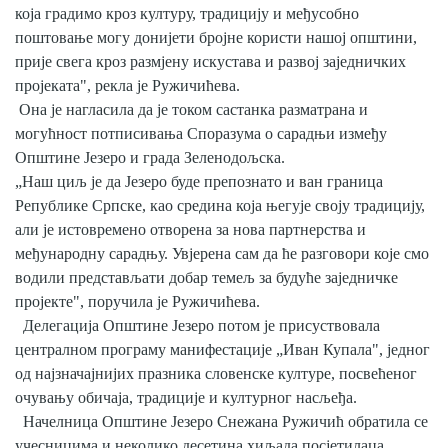
која градимо кроз културу, традицију и међусобно
поштовање могу донијети бројне користи нашој општини,
прије свега кроз размјену искустава и развој заједничких
пројеката", рекла је Ружичићева.
Она је нагласила да је током састанка разматрана и
могућност потписивања Споразума о сарадњи између
Општине Језеро и града Зеленодољска.
„Наш циљ је да Језеро буде препознато и ван граница
Републике Српске, као средина која његује своју традицију,
али је истовремено отворена за нова партнерства и
међународну сарадњу. Увјерена сам да ће разговори које смо
водили представљати добар темељ за будуће заједничке
пројекте", поручила је Ружичићева.
Делегација Општине Језеро потом је присуствовала
централном програму манифестације „Иван Купала", једног
од најзначајнијих празника словенске културе, посвећеног
очувању обичаја, традиције и културног насљеђа.
Начелница Општине Језеро Снежана Ружичић обратила се
учесницима и неколико десетина хиљада посјетилаца