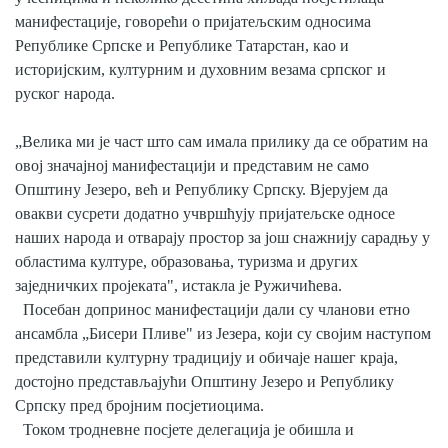
манифестације, говорећи о пријатељским односима
Републике Српске и Републике Татарстан, као и
историјским, културним и духовним везама српског и
руског народа.
„Велика ми је част што сам имала прилику да се обратим на
овој значајној манифестацији и представим не само
Општину Језеро, већ и Републику Српску. Вјерујем да
овакви сусрети додатно учвршћују пријатељске односе
наших народа и отварају простор за још снажнију сарадњу у
областима културе, образовања, туризма и других
заједничких пројеката", истакла је Ружичићева.
Посебан допринос манифестацији дали су чланови етно
ансамбла „Бисери Пливе" из Језера, који су својим наступом
представили културну традицију и обичаје нашег краја,
достојно представљајући Општину Језеро и Републику
Српску пред бројним посјетиоцима.
Током тродневне посјете делегација је обишла и