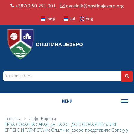
+387(0)50 291 001
nacelnik@opstinajezero.org
Ћир
Lat
Eng
MENU
О ОПШТИНИ
Почетна
Инфо
Вијести
ПРВА ЛОКАЛНА САРАДЊА НАКОН ДОГОВОРА РЕПУБЛИКЕ
Историја
СРПСКЕ И ТАТАРСТАНА: Општина Језеро представила Српску у