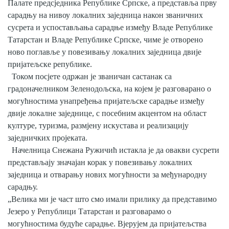
Палате предсједника Републике Српске, а представља прву
COVID 19
сарадњу на нивоу локалних заједница након званичних
сусрета и успостављања сарадње између Владе Републике
Геоистраживања
Татарстан и Владе Републике Српске, чиме је отворено
ново поглавље у повезивању локалних заједница двије
ФИНАНСИЈЕ
пријатељске републике.
ПРИВРЕДА
Током посјете одржан је званичан састанак са
градоначелником Зеленодољска, на којем је разговарано о
Пољопривреда
могућностима унапређења пријатељске сарадње између
двије локалне заједнице, с посебним акцентом на област
Туризам
културе, туризма, размјену искустава и реализацију
заједничких пројеката.
Спорт
Начелница Снежана Ружичић истакла је да овакви сусрети
представљају значајан корак у повезивању локалних
ЦИВИЛНА ЗАШТИТА
заједница и отварању нових могућности за међународну
КОНТАКТ
сарадњу.
„Велика ми је част што смо имали прилику да представимо
Језеро у Републици Татарстан и разговарамо о
могућностима будуће сарадње. Вјерујем да пријатељства