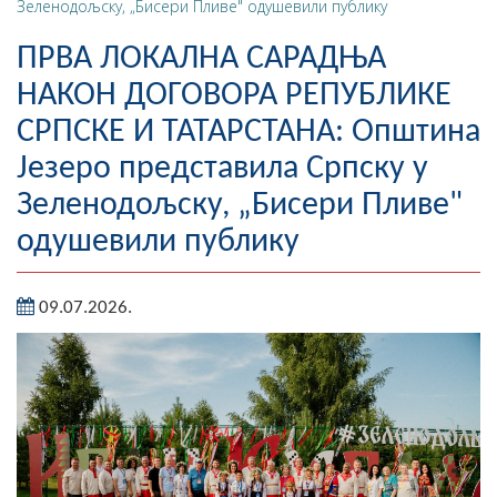
Зеленодољску, „Бисери Пливе" одушевили публику
Географија
ПРВА ЛОКАЛНА САРАДЊА
Насељена мјеста
НАКОН ДОГОВОРА РЕПУБЛИКЕ
СРПСКЕ И ТАТАРСТАНА: Општина
Занимљивости
Језеро представила Српску у
Фотогалерија
Зеленодољску, „Бисери Пливе"
НАЧЕЛНИК
одушевили публику
О Начелнику
09.07.2026.
Замјеник начелника
Извјештај о раду начелника
СКУПШТИНА
Статут Општине