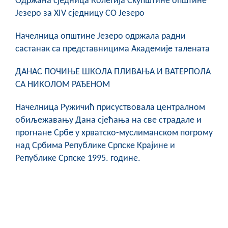
Oдржана сједница Колегија Скупштине општине
Језеро за XIV сједницу СО Језеро
Начелница општине Језеро одржала радни
састанак са представницима Академије талената
ДАНАС ПОЧИЊЕ ШКОЛА ПЛИВАЊА И ВАТЕРПОЛА
СА НИКОЛОМ РАЂЕНОМ
Начелница Ружичић присуствовала централном
обиљежавању Дана сјећања на све страдале и
прогнане Србе у хрватско-муслиманском погрому
над Србима Републике Српске Крајине и
Републике Српске 1995. године.