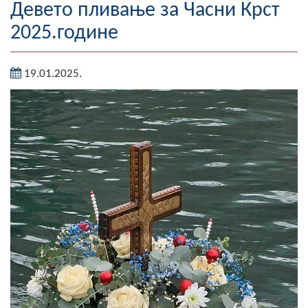
Девето пливање за Часни Крст
Географија
2025.године
Насељена мјеста
19.01.2025.
Занимљивости
Фотогалерија
НАЧЕЛНИК
О Начелнику
Замјеник начелника
Извјештај о раду начелника
СКУПШТИНА
Статут Општине