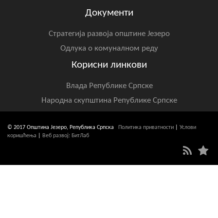
Документи
Стратегија развоја општине Језеро
Одлука о комуналном реду
Корисни линкови
Влада Републике Српске
Народна скупштина Републике Српске
© 2017 Општина Језеро, Република Српска
Политика приватности
|
Услови
коришћења
|
Веб развој: БитЛаб