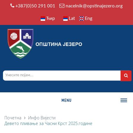
+387(0)50 291 001
nacelnik@opstinajezero.org
Ћир
Lat
Eng
MENU
О ОПШТИНИ
Почетна
Инфо
Вијести
Девето пливање за Часни Крст 2025.године
Историја