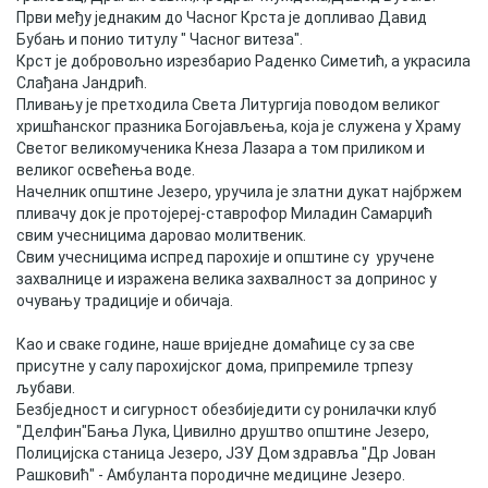
COVID 19
Први међу једнаким до Часног Крста је допливао Давид
Бубањ и понио титулу " Часног витеза".
Крст је добровољно изрезбарио Раденко Симетић, а украсила
Геоистраживања
Слађана Јандрић.
Пливању је претходила Света Литургија поводом великог
ФИНАНСИЈЕ
хришћанског празника Богојављења, која је служена у Храму
Светог великомученика Кнеза Лазара а том приликом и
ПРИВРЕДА
великог освећења воде.
Начелник општине Језеро, уручила је златни дукат најбржем
Пољопривреда
пливачу док је протојереј-ставрофор Миладин Самарџић
свим учесницима даровао молитвеник.
Туризам
Свим учесницима испред парохије и општине су уручене
захвалнице и изражена велика захвалност за допринос у
Спорт
очувању традиције и обичаја.
Као и сваке године, наше вриједне домаћице су за све
ЦИВИЛНА ЗАШТИТА
присутне у салу парохијског дома, припремиле трпезу
љубави.
КОНТАКТ
Безбједност и сигурност обезбиједити су ронилачки клуб
"Делфин"Бања Лука, Цивилно друштво општине Језеро,
Полицијска станица Језеро, ЈЗУ Дом здравља "Др Јован
Рашковић" - Амбуланта породичне медицине Језеро.