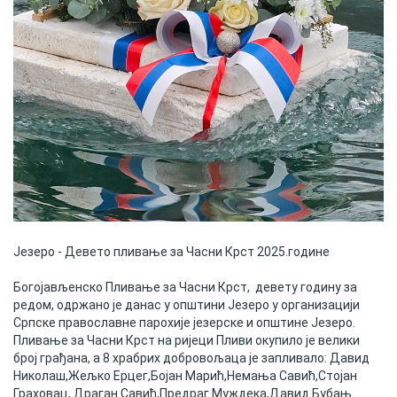
Скупштинско вијеће општине језеро
Састав Скупштине
Службени Гласници
ОПШТИНСКА УПРАВА
ИНФО
Вијести
Активности
Језеро - Девето пливање за Часни Крст 2025.године
Богојављенско Пливање за Часни Крст, девету годину за
Јавни позиви
редом, одржано је данас у општини Језеро у организацији
Српске православне парохије језерске и општине Језеро.
Обавјештења
Пливање за Часни Крст на ријеци Пливи окупило је велики
број грађана, а 8 храбрих добровољаца је запливало: Давид
Заштита од пожара
Николаш,Жељко Ерцег,Бојан Марић,Немања Савић,Стојан
Граховац, Драган Савић,Предраг Муждека,Давид Бубањ.