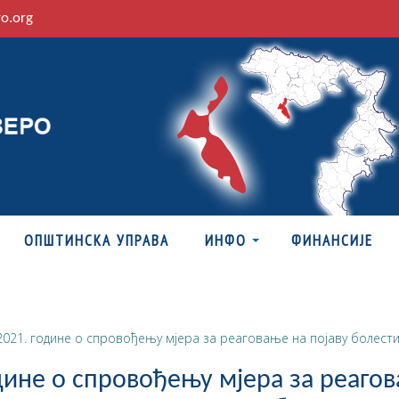
ro.org
ОПШТИНСКА УПРАВА
ИНФО
ФИНАНСИЈЕ
2021. године о спровођењу мјера за реаговање на појаву болест
дине о спровођењу мјера за реаго