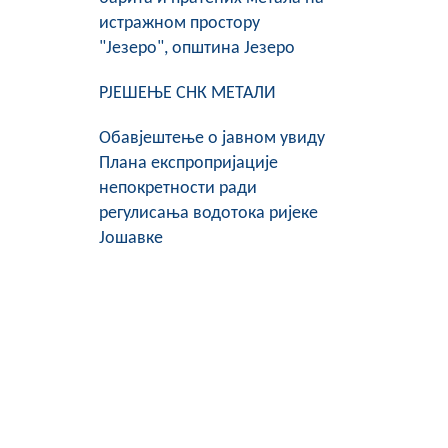
истражном простору
"Језеро", општина Језеро
РЈЕШЕЊЕ СНК МЕТАЛИ
Обавјештење о јавном увиду
Плана експропријације
непокретности ради
регулисања водотока ријеке
Јошавке