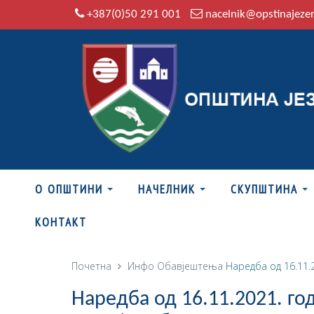
+387(0)50 291 001
nacelnik@opstinajeze
О ОПШТИНИ
НАЧЕЛНИК
СКУПШТИНА
КОНТАКТ
Почетна
Инфо
Обавјештења
Наредба од 16.11.
Наредба од 16.11.2021. го