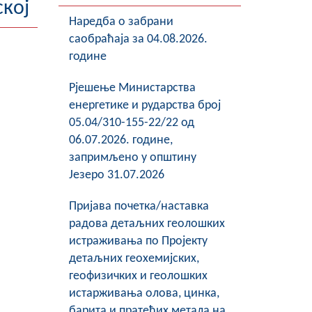
ској
Наредба о забрани
саобраћаја за 04.08.2026.
године
Рјешење Министарства
енергетике и рударства број
05.04/310-155-22/22 од
06.07.2026. године,
запримљено у општину
Језеро 31.07.2026
Пријава почетка/наставка
радова детаљних геолошких
истраживања по Пројекту
детаљних геохемијских,
геофизичких и геолошких
истарживања олова, цинка,
барита и пратећих метала на