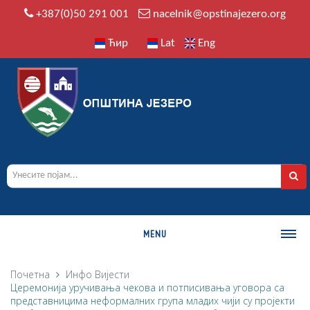
+387(0)50 291 001
nacelnik@opstinajezero.org
Ћир
Lat
Eng
MENU
О ОПШТИНИ
Почетна
Инфо
Вијести
Церемонија уручивања чекова и потписивања уговора са
Историја
представницима неформалних група младих чији су пројекти