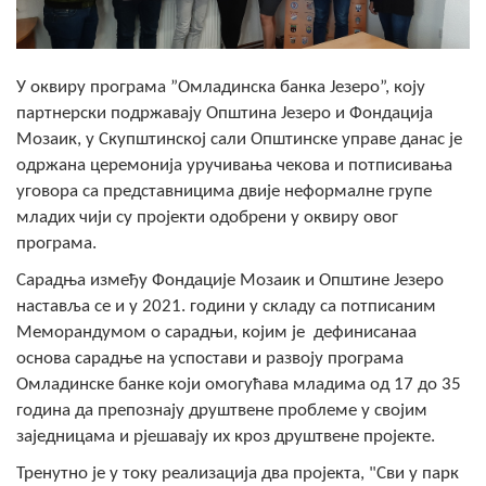
Скупштинско вијеће општине језеро
Састав Скупштине
У оквиру програма ”Омладинска банка Језеро”, коју
партнерски подржавају Општина Језеро и Фондација
Службени Гласници
Мозаик, у Скупштинској сали Општинске управе данас је
одржана церемонија уручивања чекова и потписивања
ОПШТИНСКА УПРАВА
уговора са представницима двије неформалне групе
ИНФО
младих чији су пројекти одобрени у оквиру овог
програма.
Вијести
Сарадња између Фондације Мозаик и Општине Језеро
Активности
наставља се и у 2021. години у складу са потписаним
Меморандумом о сарадњи, којим је дефинисанаа
Јавни позиви
основа сарадње на успостави и развоју програма
Омладинске банке који омогућава младима од 17 до 35
Обавјештења
година да препознају друштвене проблеме у својим
заједницама и рјешавају их кроз друштвене пројекте.
Заштита од пожара
Тренутно је у току реализација два пројекта, "Сви у парк