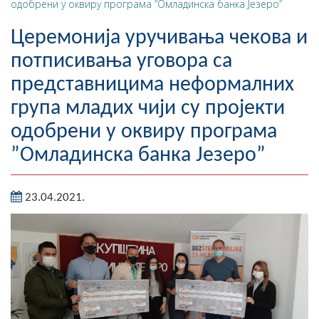
одобрени у оквиру програма ”Омладинска банка Језеро”
Географија
Церемонија уручивања чекова и
Насељена мјеста
потписивања уговора са
представницима неформалних
Занимљивости
група младих чији су пројекти
Фотогалерија
одобрени у оквиру програма
НАЧЕЛНИК
”Омладинска банка Језеро”
О Начелнику
23.04.2021.
Замјеник начелника
Извјештај о раду начелника
СКУПШТИНА
Статут Општине