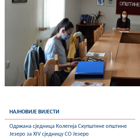
НАЈНОВИЈЕ ВИЈЕСТИ
Oдржана сједница Колегија Скупштине општине
Језеро за XIV сједницу СО Језеро