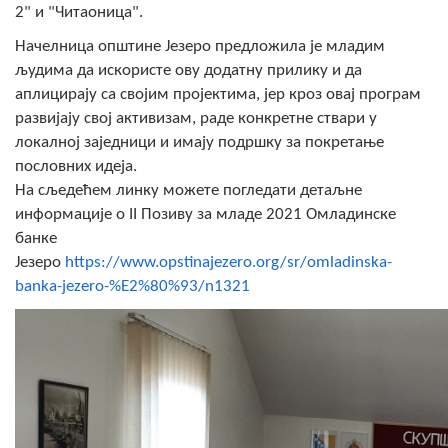
2" и "Читаоница".
COVID 19
Начелница општине Језеро предложила је младим
Геоистраживања
људима да искористе ову додатну прилику и да
аплицирају са својим пројектима, јер кроз овај програм
ФИНАНСИЈЕ
развијају свој активизам, раде конкретне ствари у
локалној заједници и имају подршку за покретање
ПРИВРЕДА
пословних идеја.
Пољопривреда
На сљедећем линку можете погледати детаљне
информације о II Позиву за младе 2021 Омладинске
Туризам
банке
Језеро
https://www.opstinajezero.org/sr/omladinska-
Спорт
banka-jezero-%E2%80%93/n1321
ЦИВИЛНА ЗАШТИТА
КОНТАКТ