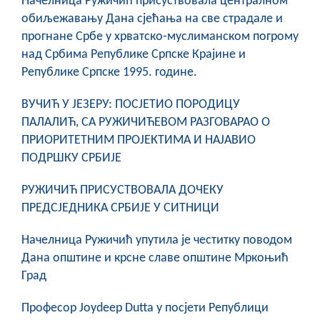
Начелница Ружичић присуствовала централном
COVID 19
обиљежавању Дана сјећања на све страдале и
прогнане Србе у хрватско-муслиманском погрому
Геоистраживања
над Србима Републике Српске Крајине и
Републике Српске 1995. године.
ФИНАНСИЈЕ
ВУЧИЋ У ЈЕЗЕРУ: ПОСЈЕТИО ПОРОДИЦУ
ПРИВРЕДА
ПАЛАЛИЋ, СА РУЖИЧИЋЕВОМ РАЗГОВАРАО О
Пољопривреда
ПРИОРИТЕТНИМ ПРОЈЕКТИМА И НАЈАВИО
ПОДРШКУ СРБИЈЕ
Туризам
РУЖИЧИЋ ПРИСУСТВОВАЛА ДОЧЕКУ
Спорт
ПРЕДСЈЕДНИКА СРБИЈЕ У СИТНИЦИ
ЦИВИЛНА ЗАШТИТА
Начелница Ружичић упутила је честитку поводом
Дана општине и крсне славе општине Мркоњић
КОНТАКТ
Град
Професор Joydeep Dutta у посјети Републици