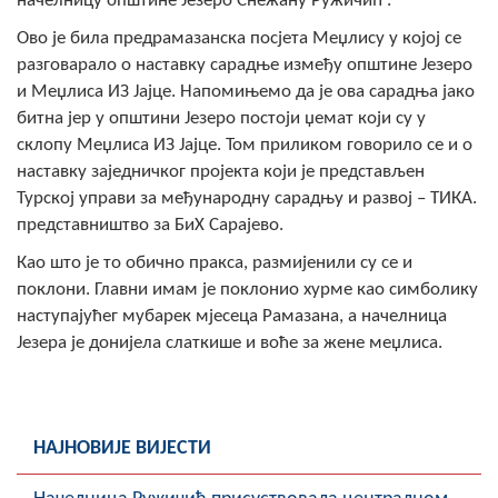
начелницу општине Језеро Снежану Ружичић .
Скупштинско вијеће општине језеро
Ово је била предрамазанска посјета Меџлису у којој се
разговарало о наставку сарадње између општине Језеро
Састав Скупштине
и Меџлиса ИЗ Јајце. Напомињемо да је ова сарадња јако
битна јер у општини Језеро постоји џемат који су у
Службени Гласници
склопу Меџлиса ИЗ Јајце. Том приликом говорило се и о
наставку заједничког пројекта који је представљен
ОПШТИНСКА УПРАВА
Турској управи за међународну сарадњу и развој – ТИКА.
ИНФО
представништво за БиХ Сарајево.
Вијести
Као што је то обично пракса, размијенили су се и
поклони. Главни имам је поклонио хурме као симболику
Активности
наступајућег мубарек мјесеца Рамазана, а начелница
Језера је донијела слаткише и воће за жене меџлиса.
Јавни позиви
Обавјештења
НАЈНОВИЈЕ ВИЈЕСТИ
Заштита од пожара