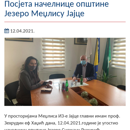
Посјета начелнице општине
Географија
Језеро Меџлису Јајце
Насељена мјеста
12.04.2021.
Занимљивости
Фотогалерија
НАЧЕЛНИК
О Начелнику
Замјеник начелника
Извјештај о раду начелника
СКУПШТИНА
У просторијама Меџлиса ИЗ-е Јајце главни имам проф.
Статут Општине
Зехрудин еф Хаџић дана, 12.04.2021.године је угостио