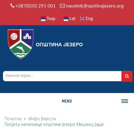
+387(0)50 291 001
nacelnik@opstinajezero.org
Ћир
Lat
Eng
MENU
О ОПШТИНИ
Почетна
Инфо
Вијести
Посјета начелнице општине Језеро Меџлису Јајце
Историја