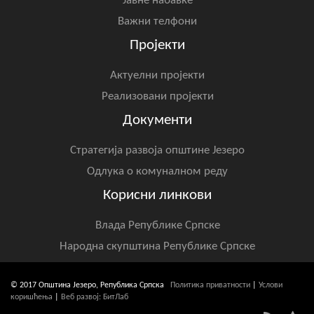
Јавне набавке
Важни телфони
Пројекти
Актуелни пројекти
Реализовани пројекти
Документи
Стратегија развоја општине Језеро
Одлука о комуналном реду
Корисни линкови
Влада Републике Српске
Народна скупштина Републике Српске
© 2017 Општина Језеро, Република Српска
Политика приватности
|
Услови
коришћења
|
Веб развој: БитЛаб