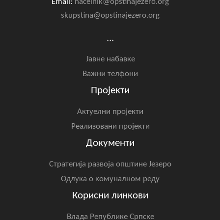
Email:
nacelnik@opstinajezero.org
skupstina@opstinajezero.org
...
Јавне набавке
Важни телфони
Пројекти
Актуелни пројекти
Реализовани пројекти
Документи
Стратегија развоја општине Језеро
Одлука о комуналном реду
Корисни линкови
Влада Републике Српске