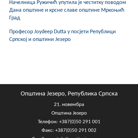
Начелница Ружичић упутила је честитку поводом
Дана општине и крсне славе општине Мркоњић
Град
Професор Joydeep Dutta у посјети Републици
Српској и општини Језеро
Општина Језеро, Република Српска
21. новембра
Општина Језеро
Телефон: +387(0)50 291 001
Факс: +387(0)50 291 002