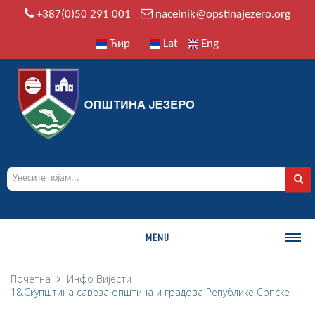
+387(0)50 291 001
nacelnik@opstinajezero.org
Ћир
Lat
Eng
MENU
О ОПШТИНИ
Почетна
Инфо
Вијести
18.Скупштинa савеза општина и градова Републике Српске
Историја