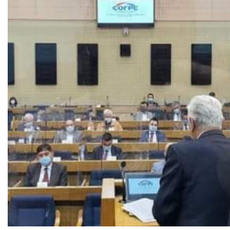
COVID 19
Геоистраживања
ФИНАНСИЈЕ
ПРИВРЕДА
Пољопривреда
Туризам
Спорт
ЦИВИЛНА ЗАШТИТА
КОНТАКТ