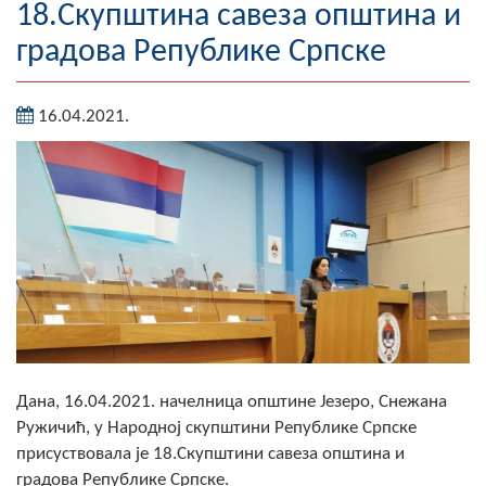
18.Скупштинa савеза општина и
Географија
градова Републике Српске
Насељена мјеста
16.04.2021.
Занимљивости
Фотогалерија
НАЧЕЛНИК
О Начелнику
Замјеник начелника
Извјештај о раду начелника
Дана, 16.04.2021. начелница општине Језеро, Снежана
СКУПШТИНА
Ружичић, у Народној скупштини Републике Српске
присуствовала је 18.Скупштини савеза општина и
Статут Општине
градова Републике Српске.