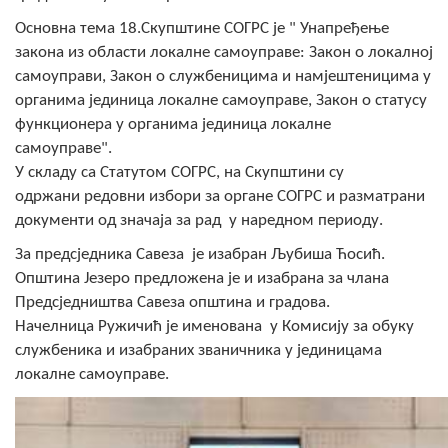
Скупштинско вијеће општине језеро
Основна тема 18.Скупштине СОГРС је " Унапређење
закона из области локалне самоуправе: Закон о локалној
Састав Скупштине
самоуправи, Закон о службеницима и намјештеницима у
органима јединица локалне самоуправе, Закон о статусу
Службени Гласници
функционера у органима јединица локалне
самоуправе".
ОПШТИНСКА УПРАВА
У складу са Статутом СОГРС, на Скупштини су
одржани редовни избори за органе СОГРС и разматрани
ИНФО
документи од значаја за рад у наредном периоду.
Вијести
За предсједника Савеза је изабран Љубиша Ћосић.
Општина Језеро предложена је и изабрана за члана
Активности
Предсједништва Савеза општина и градова.
Начелница Ружичић је именована у Комисију за обуку
Јавни позиви
службеника и изабраних званичника у јединицама
Обавјештења
локалне самоуправе.
Заштита од пожара