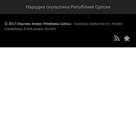
Народна скупштина Републике Српске
© 2017 Општина Језеро, Република Српска
Политика приватности
|
Услови
коришћења
|
Веб развој: БитЛаб