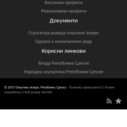
Актуелни пројекти
Реализовани пројекти
Документи
Стратегија развоја општине Језеро
Одлука о комуналном реду
Корисни линкови
Влада Републике Српске
Народна скупштина Републике Српске
© 2017 Општина Језеро, Република Српска
Политика приватности
|
Услови
коришћења
|
Веб развој: БитЛаб