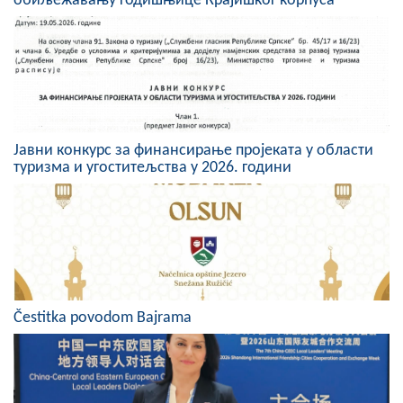
обиљежавању годишњице Крајишког корпуса
Скупштинско вијеће општине језеро
Састав Скупштине
Службени Гласници
ОПШТИНСКА УПРАВА
Јавни конкурс за финансирање пројеката у области
туризма и угоститељства у 2026. години
ИНФО
Вијести
Активности
Јавни позиви
Čestitka povodom Bajrama
Обавјештења
Заштита од пожара