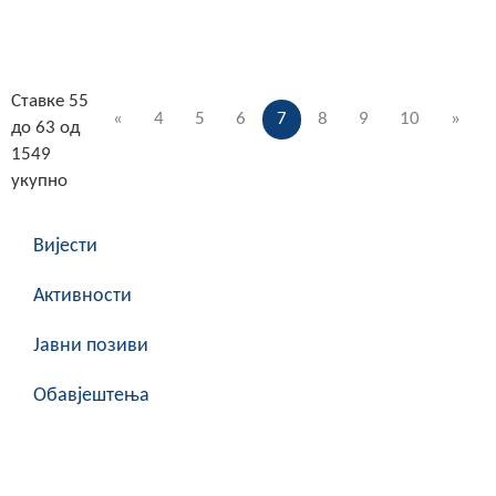
Ставке 55
«
4
5
6
7
8
9
10
»
до 63 од
1549
укупно
Вијести
Активности
Јавни позиви
Обавјештења