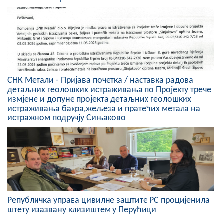
СНК Метали - Пријава почетка / наставка радова
детаљних геолошких истраживања по Пројекту трече
измјене и допуне пројекта детаљних геолошких
истраживања бакра,жељеза и пратећих метала на
истражном подручју Сињаково
Републичка управа цивилне заштите РС процијенила
штету изазвану клизиштем у Перућици