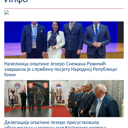
Географија
Насељена мјеста
Занимљивости
Фотогалерија
НАЧЕЛНИК
Начелница општине Језеро Снежана Ружичић
завршила је службену посјету Народној Републици
О Начелнику
Кини
Замјеник начелника
Извјештај о раду начелника
СКУПШТИНА
Статут Општине
Делегација општине Језеро присуствовала