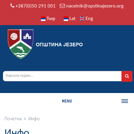
+387(0)50 291 001
nacelnik@opstinajezero.org
Ћир
Lat
Eng
MENU
О ОПШТИНИ
Почетна
Инфо
Историја
Инфо