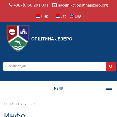
+387(0)50 291 001
nacelnik@opstinajezero.org
Ћир
Lat
Eng
MENU
О ОПШТИНИ
Почетна
Инфо
Историја
Инфо