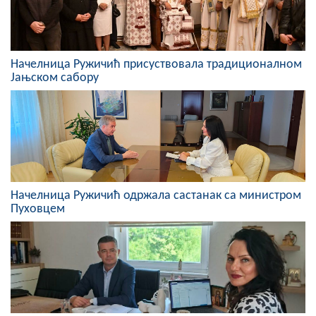
COVID 19
Геоистраживања
Начелница Ружичић присуствовала традиционалном
ФИНАНСИЈЕ
Јањском сабору
ПРИВРЕДА
Пољопривреда
Туризам
Спорт
Начелница Ружичић одржала састанак са министром
Пуховцем
ЦИВИЛНА ЗАШТИТА
КОНТАКТ