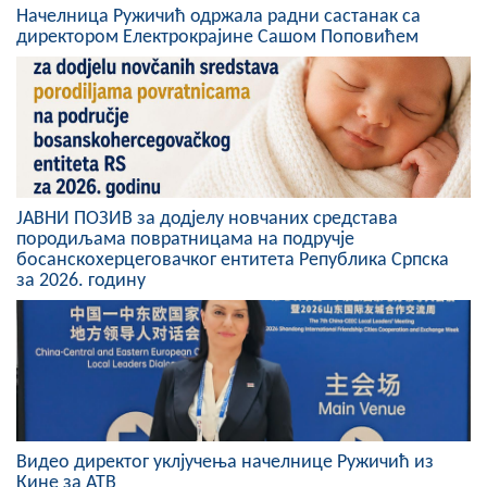
Начелница Ружичић одржала радни састанак са
директором Електрокрајине Сашом Поповићем
ЈАВНИ ПОЗИВ за додјелу новчаних средстава
породиљама повратницама на подручје
босанскохерцеговачког ентитета Република Српска
за 2026. годину
Видео директог уклјучења начелнице Ружичић из
Кине за АТВ