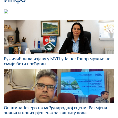
Географија
Насељена мјеста
Занимљивости
Фотогалерија
НАЧЕЛНИК
Ружичић дала изјаву у МУП-у Јајце: Говор мржње не
смије бити прећутан
О Начелнику
Замјеник начелника
Извјештај о раду начелника
СКУПШТИНА
Општина Језеро на међународној сцени: Размјена
Статут Општине
знања и нових рјешења за заштиту вода