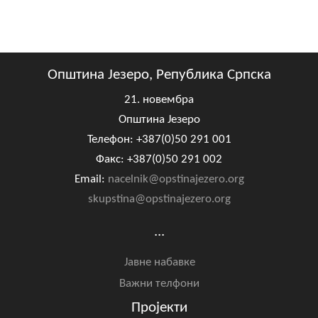
Општина Језеро, Република Српска
21. новембра
Општина Језеро
Телефон: +387(0)50 291 001
Факс: +387(0)50 291 002
Email:
nacelnik@opstinajezero.org
skupstina@opstinajezero.org
...
Јавне набавке
Важни телфони
Пројекти