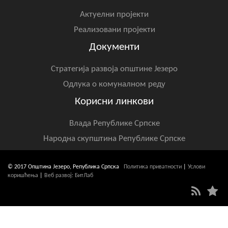
Актуелни пројекти
Реализовани пројекти
Документи
Стратегија развоја општине Језеро
Одлука о комуналном реду
Корисни линкови
Влада Републике Српске
Народна скупштина Републике Српске
© 2017 Општина Језеро, Република Српска
Политика приватности
|
Услови
коришћења
|
Веб развој: БитЛаб