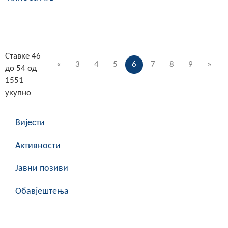
Ставке 46
«
3
4
5
6
7
8
9
»
до 54 од
1551
укупно
Вијести
Активности
Јавни позиви
Обавјештења