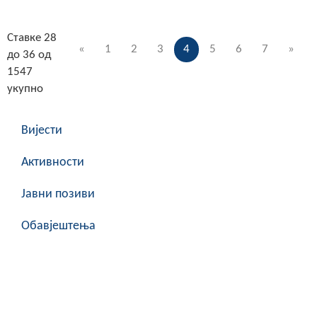
Ставке 28
«
1
2
3
4
5
6
7
»
до 36 од
1547
укупно
Вијести
Активности
Јавни позиви
Обавјештења