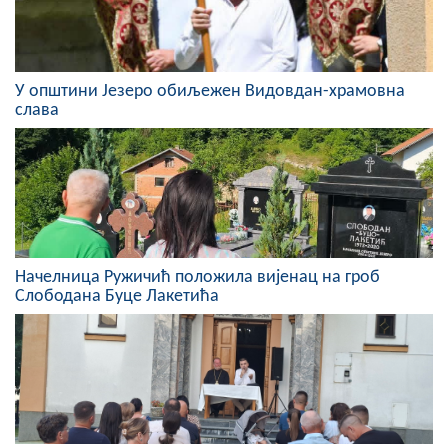
COVID 19
Геоистраживања
У општини Језеро обиљежен Видовдан-храмовна
ФИНАНСИЈЕ
слава
ПРИВРЕДА
Пољопривреда
Туризам
Спорт
Начелница Ружичић положила вијенац на гроб
Слободана Буце Лакетића
ЦИВИЛНА ЗАШТИТА
КОНТАКТ