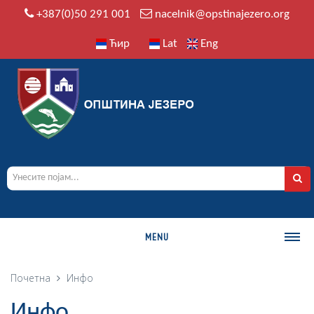
+387(0)50 291 001
nacelnik@opstinajezero.org
Ћир
Lat
Eng
MENU
О ОПШТИНИ
Почетна
Инфо
Историја
Инфо