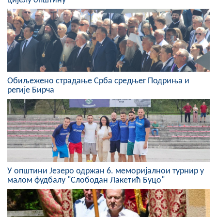
цијелу општину
Скупштинско вијеће општине језеро
Састав Скупштине
Службени Гласници
ОПШТИНСКА УПРАВА
Обиљежено страдање Срба средњег Подриња и
регије Бирча
ИНФО
Вијести
Активности
Јавни позиви
У општини Језеро одржан 6. меморијалнои турнир у
малом фудбалу "Слободан Лакетић Буцо"
Обавјештења
Заштита од пожара