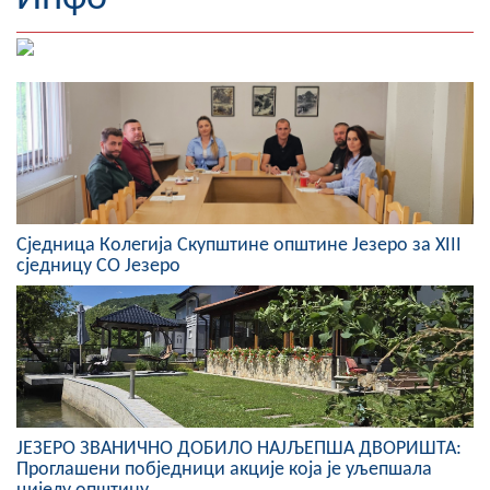
Географија
Насељена мјеста
Занимљивости
Фотогалерија
НАЧЕЛНИК
Сједница Колегија Скупштине општине Језеро за XIII
сједницу СО Језеро
О Начелнику
Замјеник начелника
Извјештај о раду начелника
СКУПШТИНА
ЈЕЗЕРО ЗВАНИЧНО ДОБИЛО НАЈЉЕПША ДВОРИШТА:
Статут Општине
Проглашени побједници акције која је уљепшала