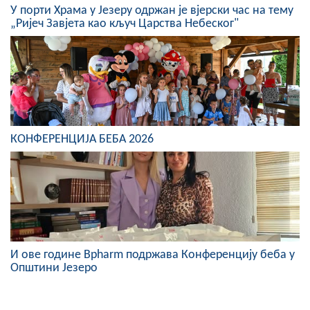
У порти Храма у Језеру одржан је вјерски час на тему
„Ријеч Завјета као кључ Царства Небеског"
КОНФЕРЕНЦИЈА БЕБА 2026
И ове године Bpharm подржава Конференцију беба у
Општини Језеро