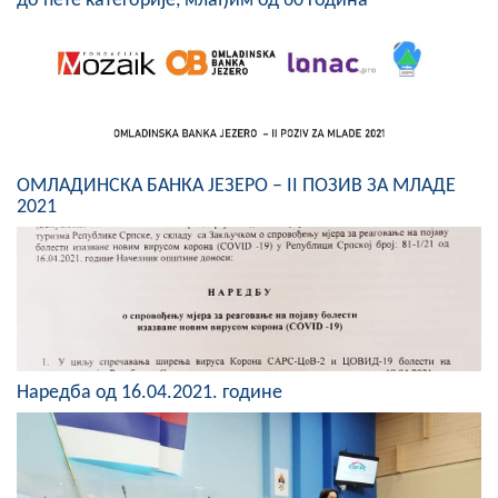
до пете категорије, млађим од 60 година
Скупштинско вијеће општине језеро
Састав Скупштине
Службени Гласници
ОПШТИНСКА УПРАВА
ОМЛАДИНСКА БАНКА ЈЕЗЕРО – II ПОЗИВ ЗА МЛАДЕ
2021
ИНФО
Вијести
Активности
Јавни позиви
Наредба од 16.04.2021. године
Обавјештења
Заштита од пожара