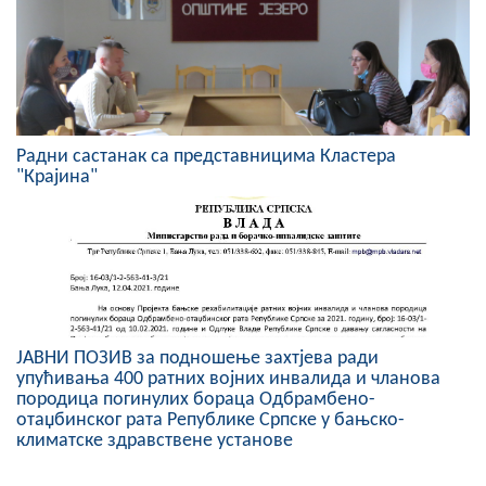
Радни састанак са представницима Кластера
"Крајина"
ЈАВНИ ПОЗИВ за подношење захтјева ради
упућивања 400 ратних војних инвалида и чланова
породица погинулих бораца Oдбрамбено-
отаџбинског рата Републике Српске у бањско-
климатске здравствене установе