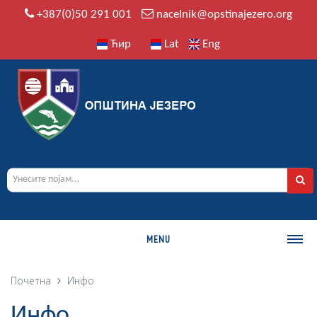
+387(0)50 291 001
nacelnik@opstinajezero.org
Ћир
Lat
Eng
MENU
О ОПШТИНИ
Почетна
Инфо
Историја
Инфо