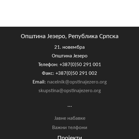
Општина Језеро, Република Српска
21. новембра
Општина Језеро
Телефон: +387(0)50 291 001
Факс: +387(0)50 291 002
Email:
nacelnik@opstinajezero.org
skupstina@opstinajezero.org
...
Јавне набавке
Важни телфони
Пројекти