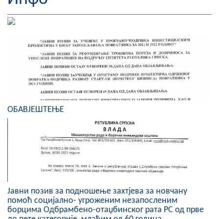
Географија
Насељена мјеста
Занимљивости
Фотогалерија
НАЧЕЛНИК
ОБАВЈЕШТЕЊЕ
О Начелнику
Замјеник начелника
Извјештај о раду начелника
СКУПШТИНА
Јавни позив за подношење захтјева за новчану
помоћ социјално- угроженим незапосленим
Статут Општине
борцима Одбрамбено-отаџбинског рата РС од прве