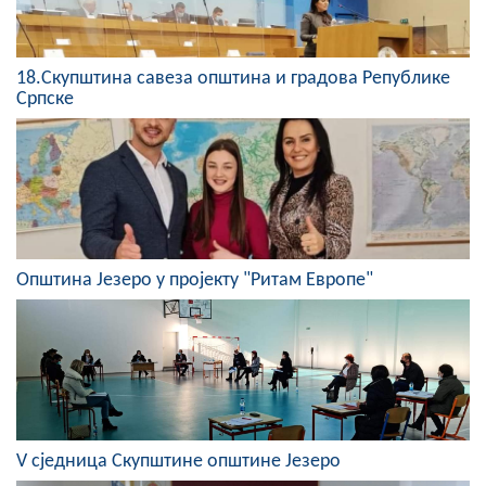
COVID 19
Геоистраживања
18.Скупштинa савеза општина и градова Републике
Српске
ФИНАНСИЈЕ
ПРИВРЕДА
Пољопривреда
Туризам
Општина Језеро у пројекту "Ритам Европе"
Спорт
ЦИВИЛНА ЗАШТИТА
КОНТАКТ
V сједница Скупштине општине Језеро