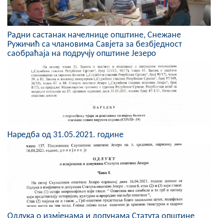
COVID 19
Геоистраживања
Радни састанак начелнице општине, Снежане
Ружичић са члановима Савјета за безбједност
ФИНАНСИЈЕ
саобраћаја на подручју општине Језеро
ПРИВРЕДА
Пољопривреда
Туризам
Спорт
Наредба од 31.05.2021. године
ЦИВИЛНА ЗАШТИТА
КОНТАКТ
Одлука о измјенама и допунама Статута општине