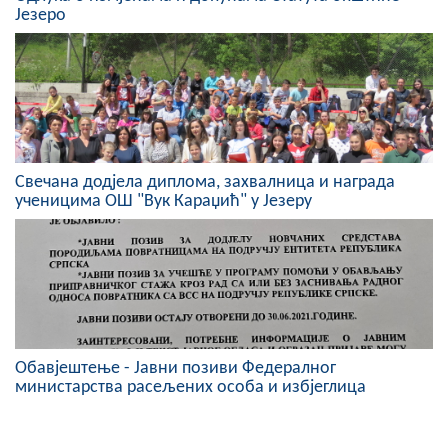
Језеро
Свечана додјела диплома, захвалница и награда
ученицима ОШ "Вук Караџић" у Језеру
Обавјештење - Јавни позиви Федералног
министарства расељених особа и избјеглица