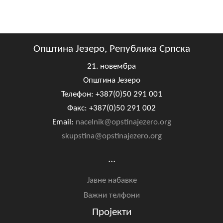
Општина Језеро, Република Српска
21. новембра
Општина Језеро
Телефон: +387(0)50 291 001
Факс: +387(0)50 291 002
Email:
nacelnik@opstinajezero.org
skupstina@opstinajezero.org
...
Јавне набавке
Важни телфони
Пројекти