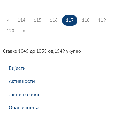
«
114
115
116
117
118
119
120
»
Ставке 1045 до 1053 од 1549 укупно
Вијести
Активности
Јавни позиви
Обавјештења