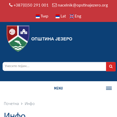
+387(0)50 291 001
nacelnik@opstinajezero.org
Ћир
Lat
Eng
MENU
О ОПШТИНИ
Почетна
Инфо
Историја
Инфо