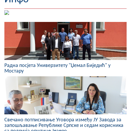
Географија
Насељена мјеста
Занимљивости
Фотогалерија
НАЧЕЛНИК
Радна посјета Универзитету "Џемал Биједић" у
Мостару
О Начелнику
Замјеник начелника
Извјештај о раду начелника
СКУПШТИНА
Свечано потписивање Уговора између ЈУ Завода за
Статут Општине
запошљавање Републике Српске и седам корисника