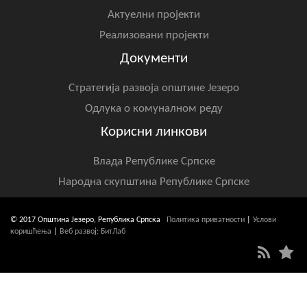
Актуелни пројекти
Реализовани пројекти
Документи
Стратегија развоја општине Језеро
Одлука о комуналном реду
Корисни линкови
Влада Републике Српске
Народна скупштина Републике Српске
© 2017 Општина Језеро, Република Српска
Политика приватности
|
Услови
коришћења
|
Веб развој: БитЛаб