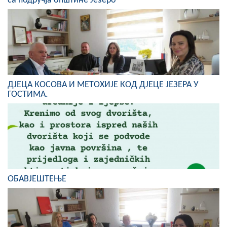
са подручја општине Језеро
Скупштинско вијеће општине језеро
Састав Скупштине
Службени Гласници
ОПШТИНСКА УПРАВА
ДЈЕЦА КОСОВА И МЕТОХИЈЕ КОД ДЈЕЦЕ ЈЕЗЕРА У
ГОСТИМА.
ИНФО
Вијести
Активности
Јавни позиви
ОБАВЈЕШТЕЊЕ
Обавјештења
Заштита од пожара