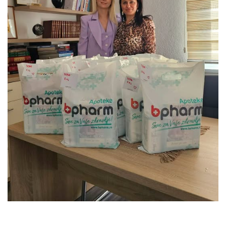
Скупштинско вијеће општине језеро
Састав Скупштине
Службени Гласници
ОПШТИНСКА УПРАВА
ИНФО
Вијести
Активности
Јавни позиви
Обавјештења
Заштита од пожара