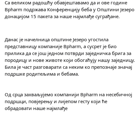
Са великом радошћу обавјештавамо да и ове године 
COVID 19
Bpharm подржава Конференцију беба у Општини Језеро 
донацијом 15 пакета за наше најмлађе суграђане.
Геоистраживања
ФИНАНСИЈЕ
Данас је начелница општине Језеро угостила 
представницу компаније Bpharm, а сусрет је био 
ПРИВРЕДА
прилика да се још једном потврди заједничка брига за 
Пољопривреда
породицу и нове животе који обогаћују нашу заједницу. 
Била је част разговарати са неким ко препознаје значај 
Туризам
подршке родитељима и бебама.
Спорт
Од срца захваљујемо компанији Bpharm на несебичној 
подршци, повјерењу и лијепом гесту који ће 
ЦИВИЛНА ЗАШТИТА
обрадовати наше најмлађе
КОНТАКТ