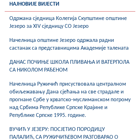
НАЈНОВИЈЕ ВИЈЕСТИ
Oдржана сједница Колегија Скупштине општине
Језеро за XIV сједницу СО Језеро
Начелница општине Језеро одржала радни
састанак са представницима Академије талената
ДАНАС ПОЧИЊЕ ШКОЛА ПЛИВАЊА И ВАТЕРПОЛА
СА НИКОЛОМ РАЂЕНОМ
Начелница Ружичић присуствовала централном
обиљежавању Дана сјећања на све страдале и
прогнане Србе у хрватско-муслиманском погрому
над Србима Републике Српске Крајине и
Републике Српске 1995. године.
ВУЧИЋ У ЈЕЗЕРУ: ПОСЈЕТИО ПОРОДИЦУ
ПАЛАЛИЋ, СА РУЖИЧИЋЕВОМ РАЗГОВАРАО О