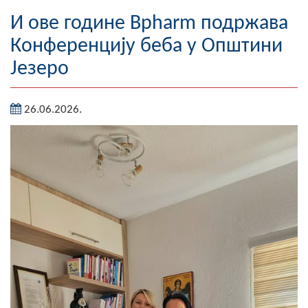
Географија
И ове године Bpharm подржава
Конференцију беба у Општини
Насељена мјеста
Језеро
Занимљивости
26.06.2026.
Фотогалерија
НАЧЕЛНИК
О Начелнику
Замјеник начелника
Извјештај о раду начелника
СКУПШТИНА
Статут Општине