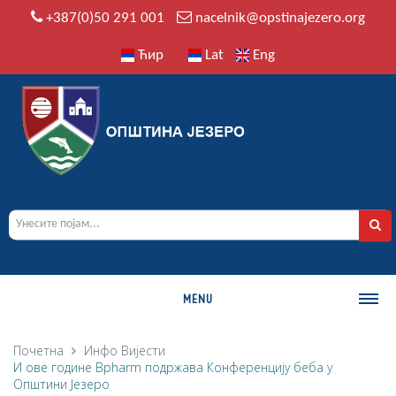
+387(0)50 291 001
nacelnik@opstinajezero.org
Ћир
Lat
Eng
MENU
О ОПШТИНИ
Почетна
Инфо
Вијести
И ове године Bpharm подржава Конференцију беба у
Историја
Општини Језеро