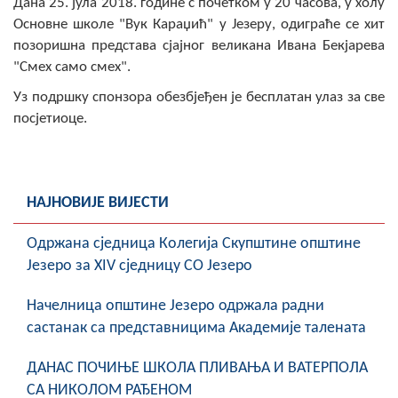
Дана 25. јула 2018. године с почетком у 20 часова, у холу
Скупштинско вијеће општине језеро
Основне школе "Вук Караџић" у Језеру, одиграће се хит
позоришна представа сјајног великана Ивана Бекјарева
Састав Скупштине
"Смех само смех".
Уз подршку спонзора обезбјеђен је бесплатан улаз за све
Службени Гласници
посјетиоце.
ОПШТИНСКА УПРАВА
ИНФО
НАЈНОВИЈЕ ВИЈЕСТИ
Вијести
Oдржана сједница Колегија Скупштине општине
Активности
Језеро за XIV сједницу СО Језеро
Јавни позиви
Начелница општине Језеро одржала радни
састанак са представницима Академије талената
Обавјештења
ДАНАС ПОЧИЊЕ ШКОЛА ПЛИВАЊА И ВАТЕРПОЛА
Заштита од пожара
СА НИКОЛОМ РАЂЕНОМ