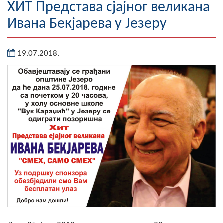
ХИТ Представа сјајног великана
Географија
Ивана Бекјарева у Језеру
Насељена мјеста
19.07.2018.
Занимљивости
Фотогалерија
НАЧЕЛНИК
О Начелнику
Замјеник начелника
Извјештај о раду начелника
СКУПШТИНА
Статут Општине