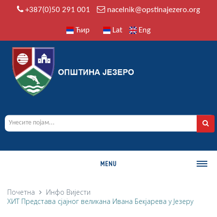
+387(0)50 291 001
nacelnik@opstinajezero.org
Ћир
Lat
Eng
MENU
О ОПШТИНИ
Почетна
Инфо
Вијести
ХИТ Представа сјајног великана Ивана Бекјарева у Језеру
Историја