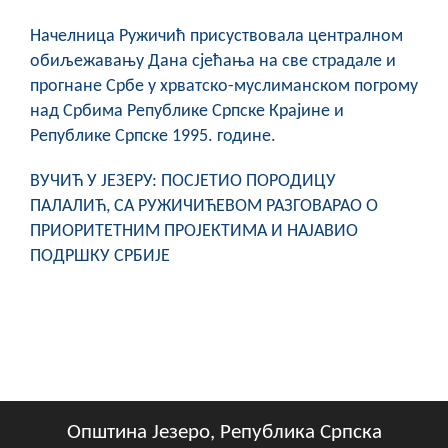
COVID 19
Начелница Ружичић присуствовала централном
Геоистраживања
обиљежавању Дана сјећања на све страдале и
прогнане Србе у хрватско-муслиманском погрому
ФИНАНСИЈЕ
над Србима Републике Српске Крајине и
Републике Српске 1995. године.
ПРИВРЕДА
ВУЧИЋ У ЈЕЗЕРУ: ПОСЈЕТИО ПОРОДИЦУ
Пољопривреда
ПАЛАЛИЋ, СА РУЖИЧИЋЕВОМ РАЗГОВАРАО О
ПРИОРИТЕТНИМ ПРОЈЕКТИМА И НАЈАВИО
Туризам
ПОДРШКУ СРБИЈЕ
Спорт
ЦИВИЛНА ЗАШТИТА
КОНТАКТ
Општина Језеро, Република Српска