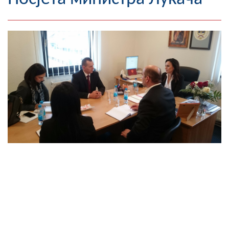
Географија
Насељена мјеста
Занимљивости
Фотогалерија
НАЧЕЛНИК
О Начелнику
Замјеник начелника
Извјештај о раду начелника
СКУПШТИНА
Статут Општине