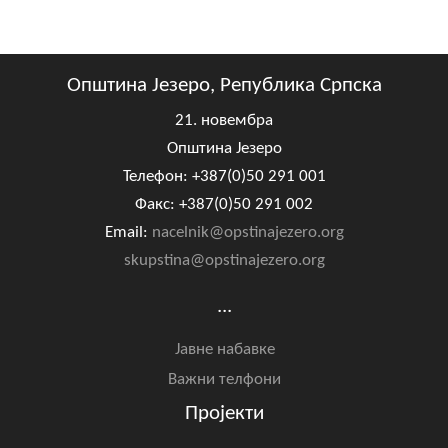
Скупштинско вијеће општине језеро
Састав Скупштине
Општина Језеро, Република Српска
Службени Гласници
21. новембра
Општина Језеро
ОПШТИНСКА УПРАВА
Телефон: +387(0)50 291 001
ИНФО
Факс: +387(0)50 291 002
Email:
nacelnik@opstinajezero.org
Вијести
skupstina@opstinajezero.org
Активности
...
Јавни позиви
Јавне набавке
Обавјештења
Важни телфони
Пројекти
Заштита од пожара