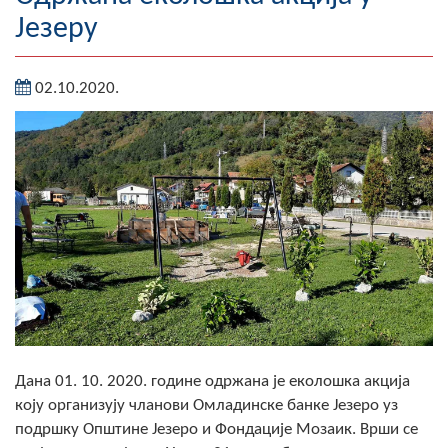
Језеру
Географија
Насељена мјеста
02.10.2020.
Занимљивости
Фотогалерија
НАЧЕЛНИК
О Начелнику
Замјеник начелника
Извјештај о раду начелника
Дана 01. 10. 2020. године одржана је еколошка акција
СКУПШТИНА
коју организују чланови Омладинске банке Језеро уз
Статут Општине
подршку Општине Језеро и Фондације Мозаик. Врши се