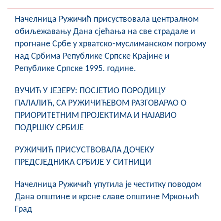
COVID 19
Начелница Ружичић присуствовала централном
Геоистраживања
обиљежавању Дана сјећања на све страдале и
прогнане Србе у хрватско-муслиманском погрому
ФИНАНСИЈЕ
над Србима Републике Српске Крајине и
Републике Српске 1995. године.
ПРИВРЕДА
ВУЧИЋ У ЈЕЗЕРУ: ПОСЈЕТИО ПОРОДИЦУ
Пољопривреда
ПАЛАЛИЋ, СА РУЖИЧИЋЕВОМ РАЗГОВАРАО О
Туризам
ПРИОРИТЕТНИМ ПРОЈЕКТИМА И НАЈАВИО
ПОДРШКУ СРБИЈЕ
Спорт
РУЖИЧИЋ ПРИСУСТВОВАЛА ДОЧЕКУ
ЦИВИЛНА ЗАШТИТА
ПРЕДСЈЕДНИКА СРБИЈЕ У СИТНИЦИ
КОНТАКТ
Начелница Ружичић упутила је честитку поводом
Дана општине и крсне славе општине Мркоњић
Град