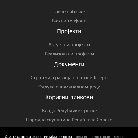
Јавне набавке
Важни телфони
Пројекти
Актуелни пројекти
Реализовани пројекти
Документи
Стратегија развоја општине Језеро
Одлука о комуналном реду
Корисни линкови
Влада Републике Српске
Народна скупштина Републике Српске
© 2017 Општина Језеро, Република Српска
Политика приватности
|
Услови