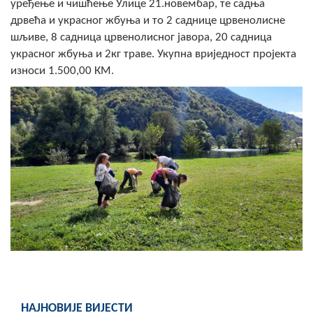
уређење и чишћење Улице 21.новембар, те садња
Скупштинско вијеће општине језеро
дрвећа и украсног жбуња и то 2 саднице црвенолисне
шљиве, 8 садница црвенолисног јавора, 20 садница
Састав Скупштине
украсног жбуња и 2кг траве. Укупна вриједност пројекта
износи 1.500,00 КМ.
Службени Гласници
ОПШТИНСКА УПРАВА
ИНФО
Вијести
Активности
Јавни позиви
Обавјештења
Заштита од пожара
НАЈНОВИЈЕ ВИЈЕСТИ