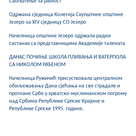
Саопштење за јавност
COVID 19
Oдржана сједница Колегија Скупштине општине
Геоистраживања
Језеро за XIV сједницу СО Језеро
ФИНАНСИЈЕ
Начелница општине Језеро одржала радни
састанак са представницима Академије талената
ПРИВРЕДА
Пољопривреда
ДАНАС ПОЧИЊЕ ШКОЛА ПЛИВАЊА И ВАТЕРПОЛА
СА НИКОЛОМ РАЂЕНОМ
Туризам
Начелница Ружичић присуствовала централном
Спорт
обиљежавању Дана сјећања на све страдале и
прогнане Србе у хрватско-муслиманском погрому
ЦИВИЛНА ЗАШТИТА
над Србима Републике Српске Крајине и
Републике Српске 1995. године.
КОНТАКТ