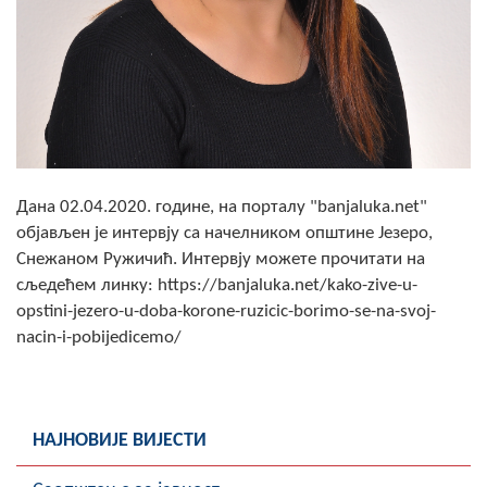
Скупштинско вијеће општине језеро
Састав Скупштине
Службени Гласници
ОПШТИНСКА УПРАВА
Дана 02.04.2020. године, на порталу "banjaluka.net"
ИНФО
објављен је интервју са начелником општине Језеро,
Вијести
Снежаном Ружичић. Интервју можете прочитати на
сљедећем линку: https://banjaluka.net/kako-zive-u-
Активности
opstini-jezero-u-doba-korone-ruzicic-borimo-se-na-svoj-
nacin-i-pobijedicemo/
Јавни позиви
Обавјештења
НАЈНОВИЈЕ ВИЈЕСТИ
Заштита од пожара