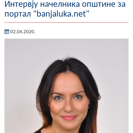
Интервју начелника општине за
Географија
портал "banjaluka.net"
Насељена мјеста
02.04.2020.
Занимљивости
Фотогалерија
НАЧЕЛНИК
О Начелнику
Замјеник начелника
Извјештај о раду начелника
СКУПШТИНА
Статут Општине