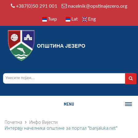
+387(0)50 291 001
nacelnik@opstinajezero.org
Ћир
Lat
Eng
MENU
О ОПШТИНИ
Почетна
Инфо
Вијести
Интервју начелника општине за портал "banjaluka.net"
Историја