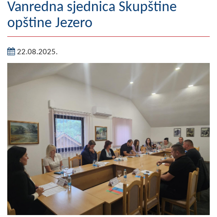
Vanredna sjednica Skupštine
Geografija
opštine Jezero
Naseljena mjesta
22.08.2025.
Zanimljivosti
Fotogalerija
NAČELNIK
O Načelniku
Zamjenik načelnika
Izvještaj o radu načelnika
SKUPŠTINA
Statut Opštine