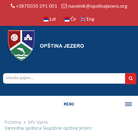
+387(0)50 291 001
nacelnik@opstinajezero.org
Lat
Ćir
Eng
MENU
O OPŠTINI
Početna
Info
Vijesti
Vanredna sjednica Skupštine opštine Jezero
Istorija