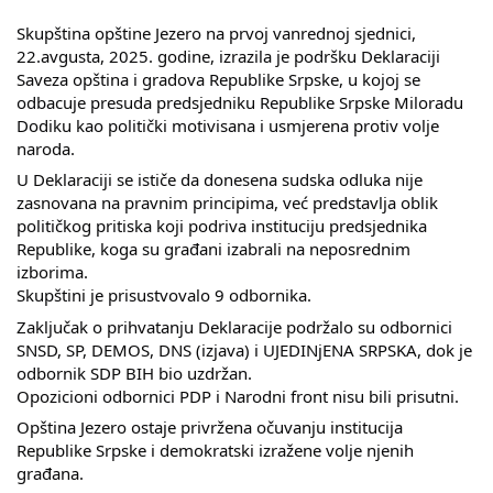
Skupštinsko vijeće opštine jezero
Skupština opštine Jezero na prvoj vanrednoj sjednici,
22.avgusta, 2025. godine, izrazila je podršku Deklaraciji
Sastav Skupštine
Saveza opština i gradova Republike Srpske, u kojoj se
odbacuje presuda predsjedniku Republike Srpske Miloradu
Službeni Glasnici
Dodiku kao politički motivisana i usmjerena protiv volje
naroda.
OPŠTINSKA UPRAVA
U Deklaraciji se ističe da donesena sudska odluka nije
zasnovana na pravnim principima, već predstavlja oblik
INFO
političkog pritiska koji podriva instituciju predsjednika
Republike, koga su građani izabrali na neposrednim
Vijesti
izborima.
Skupštini je prisustvovalo 9 odbornika.
Aktivnosti
Zaključak o prihvatanju Deklaracije podržalo su odbornici
SNSD, SP, DEMOS, DNS (izjava) i UJEDINjENA SRPSKA, dok je
Javni pozivi
odbornik SDP BIH bio uzdržan.
Opozicioni odbornici PDP i Narodni front nisu bili prisutni.
Obavještenja
Opština Jezero ostaje privržena očuvanju institucija
Republike Srpske i demokratski izražene volje njenih
Zaštita od požara
građana.