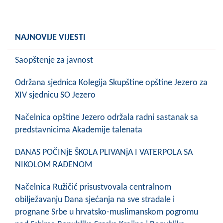
COVID 19
Geoistraživanja
NAJNOVIJE VIJESTI
FINANSIJE
Saopštenje za javnost
PRIVREDA
Održana sjednica Kolegija Skupštine opštine Jezero za
Poljoprivreda
XIV sjednicu SO Jezero
Turizam
Načelnica opštine Jezero održala radni sastanak sa
predstavnicima Akademije talenata
Sport
DANAS POČINjE ŠKOLA PLIVANjA I VATERPOLA SA
CIVILNA ZAŠTITA
NIKOLOM RAĐENOM
KONTAKT
Načelnica Ružičić prisustvovala centralnom
obilježavanju Dana sjećanja na sve stradale i
prognane Srbe u hrvatsko-muslimanskom pogromu