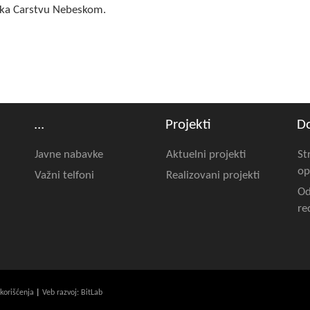
ut ka Carstvu Nebeskom.
...
Projekti
D
Javne nabavke
Aktuelni projekti
St
op
Važni telfoni
Realizovani projekti
Od
re
 korišćenja
|
Veb razvoj: BitLab