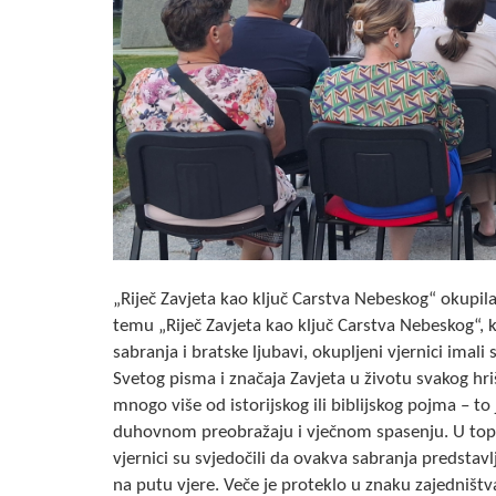
„Riječ Zavjeta kao ključ Carstva Nebeskog“ okupila
temu „Riječ Zavjeta kao ključ Carstva Nebeskog“, k
sabranja i bratske ljubavi, okupljeni vjernici ima
Svetog pisma i značaja Zavjeta u životu svakog hriš
mnogo više od istorijskog ili biblijskog pojma – to
duhovnom preobražaju i vječnom spasenju. U topl
vjernici su svjedočili da ovakva sabranja predsta
na putu vjere. Veče je proteklo u znaku zajedništva 