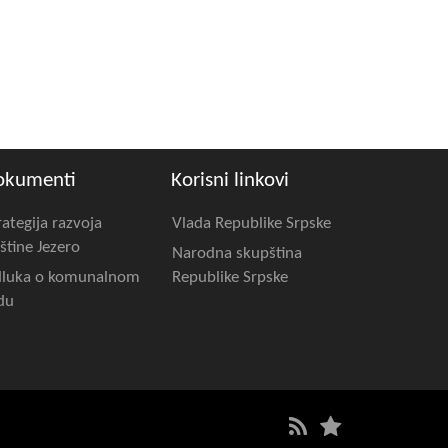
okumenti
Korisni linkovi
rategija razvoja
Vlada Republike Srpske
štine Jezero
Narodna skupština
luka o komunalnom
Republike Srpske
du