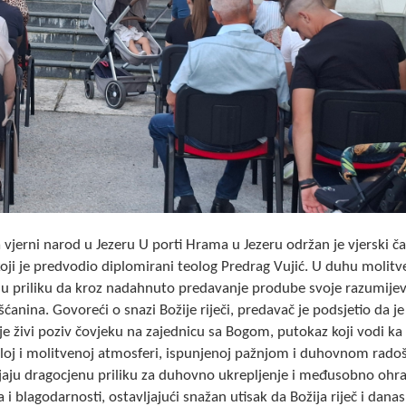
 vjerni narod u Jezeru U porti Hrama u Jezeru održan je vjerski č
oji je predvodio diplomirani teolog Predrag Vujić. U duhu molitv
li su priliku da kroz nadahnuto predavanje prodube svoje razumije
ćanina. Govoreći o snazi Božije riječi, predavač je podsjetio da je
 je živi poziv čovjeku na zajednicu sa Bogom, putokaz koji vodi ka
oj i molitvenoj atmosferi, ispunjenoj pažnjom i duhovnom rado
vljaju dragocjenu priliku za duhovno ukrepljenje i međusobno ohr
i blagodarnosti, ostavljajući snažan utisak da Božija riječ i danas