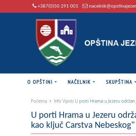
+387(0)50 291 001
nacelnik@opstinajeze
O OPŠTINI
NAČELNIK
SKUPŠTINA
Početna
Info
Vijesti
U porti Hrama u Jezeru održan j
U porti Hrama u Jezeru održa
kao ključ Carstva Nebeskog"