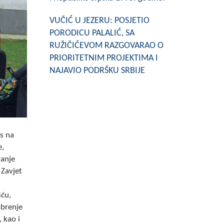
VUČIĆ U JEZERU: POSJETIO
PORODICU PALALIĆ, SA
RUŽIČIĆEVOM RAZGOVARAO O
PRIORITETNIM PROJEKTIMA I
NAJAVIO PODRŠKU SRBIJE
as na
e,
vanje
 Zavjet
šću,
abrenje
, kao i