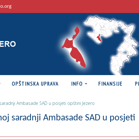
ro.org
OPŠTINSKA UPRAVA
INFO
FINANSIJE
P
j saradnji Ambasade SAD u posjeti opštini Jezero
jnoj saradnji Ambasade SAD u posjeti