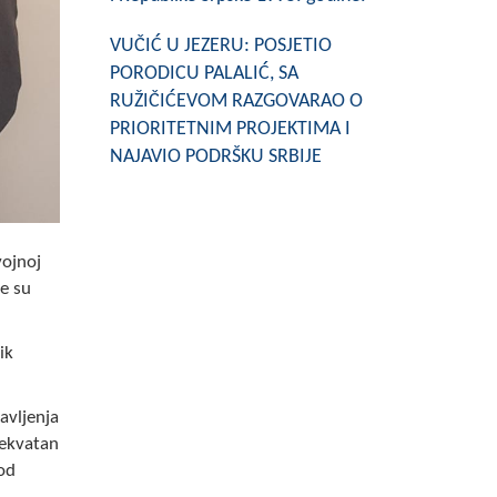
VUČIĆ U JEZERU: POSJETIO
PORODICU PALALIĆ, SA
RUŽIČIĆEVOM RAZGOVARAO O
PRIORITETNIM PROJEKTIMA I
NAJAVIO PODRŠKU SRBIJE
vojnoj
e su
ik
avljenja
dekvatan
 od