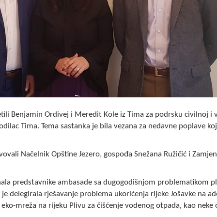
ili Benjamin Ordivej i Meredit Kole iz Tima za podrsku civilnoj i 
odilac Tima. Tema sastanka je bila vezana za nedavne poplave koj
vovali Načelnik Opštine Jezero, gospođa Snežana Ružičić i Zamjen
nala predstavnike ambasade sa dugogodišnjom problematikom pl
na je delegirala rješavanje problema ukorićenja rijeke Jošavke na a
e eko-mreža na rijeku Plivu za čišćenje vodenog otpada, kao neke