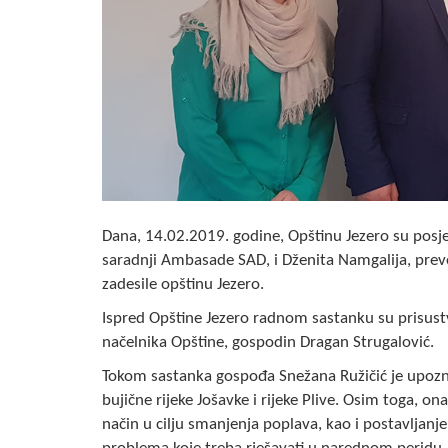
Dana, 14.02.2019. godine, Opštinu Jezero su posjet
saradnji Ambasade SAD, i Dženita Namgalija, prev
zadesile opštinu Jezero.
Ispred Opštine Jezero radnom sastanku su prisust
načelnika Opštine, gospodin Dragan Strugalović.
Tokom sastanka gospođa Snežana Ružičić je upoz
bujične rijeke Jošavke i rijeke Plive. Osim toga, o
način u cilju smanjenja poplava, kao i postavljanj