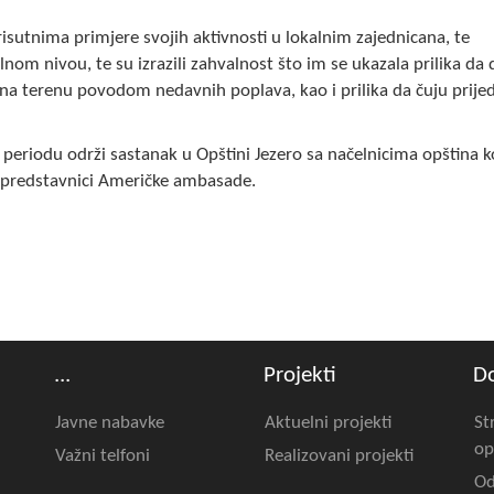
isutnima primjere svojih aktivnosti u lokalnim zajednicana, te
nom nivou, te su izrazili zahvalnost što im se ukazala prilika da 
 na terenu povodom nedavnih poplava, kao i prilika da čuju prije
periodu održi sastanak u Opštini Jezero sa načelnicima opština k
i i predstavnici Američke ambasade.
...
Projekti
D
Javne nabavke
Aktuelni projekti
St
op
Važni telfoni
Realizovani projekti
Od