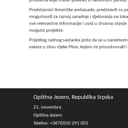
problema koje treba rješavati u narednom peridu.
Predstavnici Američke ambasade, predstavili su pr
mogućnosti za razvoj saradnje i djelovanja na lokal
sve relevantne informacije i uvid u stvarno stanje
moguće projekte.
Prijedlog radnog sastanka jeste da se u narednom 
nalaze u slivu rijeke Plive, kojem će prisustvovat
Opština Jezero, Republika Srpska
21. novembra
Opština Jezero
Telefon: +387(0)50 291 001