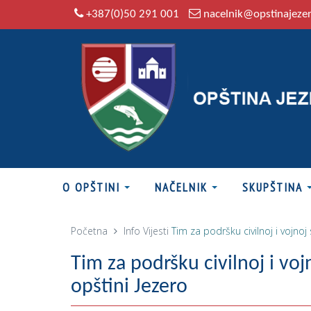
+387(0)50 291 001
nacelnik@opstinajeze
O OPŠTINI
NAČELNIK
SKUPŠTINA
Početna
Info
Vijesti
Tim za podršku civilnoj i vojno
Tim za podršku civilnoj i vo
opštini Jezero