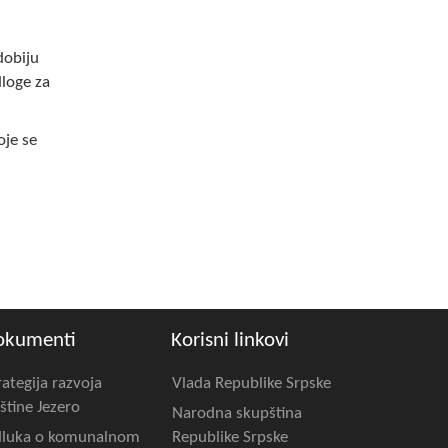
dobiju
dloge za
oje se
okumenti
Korisni linkovi
rategija razvoja
Vlada Republike Srpske
štine Jezero
Narodna skupština
luka o komunalnom
Republike Srpske