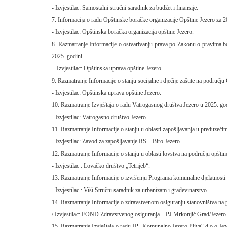
- Izvjestilac: Samostalni stručni saradnik za budžet i finansije.
7. Informacija o radu Opštinske boračke organizacije Opštine Jezero za 
- Izvjestilac: Opštinska boračka organizacija opštine Jezero.
8. Razmatranje Informacije o ostvarivanju prava po Zakonu o pravima bor
2025. godini.
- Izvjestilac: Opštinska uprava opštine Jezero.
9. Razmatranje Informacije o stanju socijalne i dječije zaštite na području
- Izvjestilac: Opštinska uprava opštine Jezero.
10. Razmatranje Izvještaja o radu Vatrogasnog društva Jezero u 2025. god
- Izvjestilac: Vatrogasno društvo Jezero
11. Razmatranje Informacije o stanju u oblasti zapošljavanja u preduzeći
- Izvjestilac: Zavod za zapošljavanje RS – Biro Jezero
12. Razmatranje Informacije o stanju u oblasti lovstva na području opštin
- Izvjestilac : Lovačko društvo „Tetrijeb“.
13. Razmatranje Informacije o izvršenju Programa komunalne djelatnosti 
- Izvjestilac : Viši Stručni saradnik za urbanizam i građevinarstvo
14. Razmatranje Informacije o zdravstvenom osiguranju stanovništva na p
/ Izvjestilac: FOND Zdravstvenog osiguranja – PJ Mrkonjić Grad/Jezero
15. Razmatranje Izvještaja o radu JP „Komunalno Jezero Pliva“ d.o.o Jez