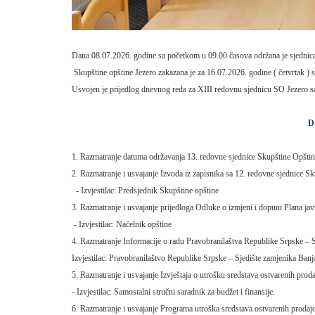
Dana 08.07.2026. godine sa početkom u 09.00 časova održana je sjednica
Skupštine opštine Jezero zakazana je za 16.07.2026. godine ( četvrtak ) 
Usvojen je prijedlog dnevnog reda za XIII redovnu sjednicu SO Jezero s
D N E V N I R
1. Razmatranje datuma održavanja 13. redovne sjednice Skupštine Opštin
2. Razmatranje i usvajanje Izvoda iz zapisnika sa 12. redovne sjednice S
- Izvjestilac: Predsjednik Skupštine opštine
3. Razmatranje i usvajanje prijedloga Odluke o izmjeni i dopuni Plana ja
- Izvjestilac: Načelnik opštine
4. Razmatranje Informacije o radu Pravobranilaštva Republike Srpske – 
Izvjestilac: Pravobranilaštvo Republike Srpske – Sjedište zamjenika Ban
5. Razmatranje i usvajanje Izvještaja o utrošku sredstava ostvarenih pro
- Izvjestilac: Samostalni stručni saradnik za budžet i finansije.
6. Razmatranje i usvajanje Programa utroška sredstava ostvarenih prodaj