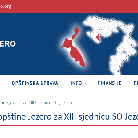
ro.org
OPŠTINSKA UPRAVA
INFO
FINANSIJE
P
tine Jezero za XIII sjednicu SO Jezero
opštine Jezero za XIII sjednicu SO Jez