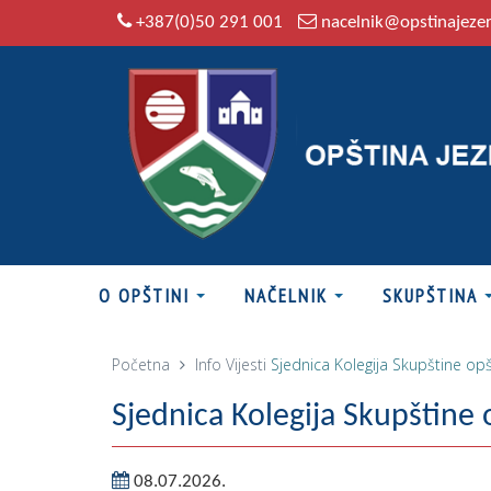
+387(0)50 291 001
nacelnik@opstinajeze
O OPŠTINI
NAČELNIK
SKUPŠTINA
Početna
Info
Vijesti
Sjednica Kolegija Skupštine opš
Sjednica Kolegija Skupštine 
08.07.2026.