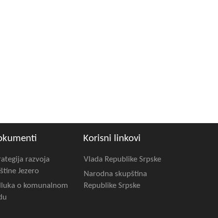
okumenti
Korisni linkovi
rategija razvoja
Vlada Republike Srpske
štine Jezero
Narodna skupština
luka o komunalnom
Republike Srpske
du