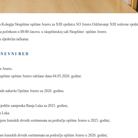
 Kolegija Skupštine opštine Jezero za XIII sjednicu SO Jezero.Održavanje XIII redovne sjedn
sa početkom u 09:00 časova. u skupštinskoj sali Skupštine opštine Jezero.
a sljedećim tačkama:
 E D
e Jezero.
kupštine opštine Jezero održane dana 04.05.2026. godine.
vnih nabavki Opštine Jezero za 2026. godinu.
Sjedište zamjenika Banja Luka za 2025. godinu;
ja Luka
dajom šumskih drvnih sortimenata na području opštine Jezero u 2025. godini;
om šumskih drvnih sortimenata na području opštine Jezero u 2026. godini;