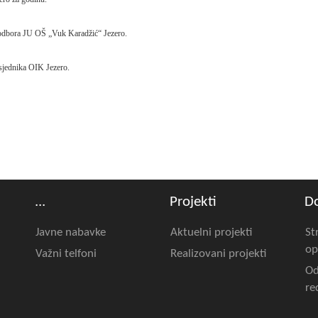
g odbora JU OŠ „Vuk Karadžić“ Jezero.
dsjednika OIK Jezero.
...
Projekti
D
Javne nabavke
Aktuelni projekti
St
op
Važni telfoni
Realizovani projekti
Od
re