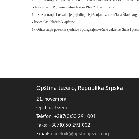
-
Izvjestilac: JP „Komunalno Jezero Pliva“ d.o.o Jezero
16. Razmatranje i usvajanje prijedloga Rješenja o izboru člana Školsko
- Izvjestilac: Načelnik opštine
17.Održavanje posebne sjednice i polaganje svečane zakletve člana i pre
Opština Jezero, Republika Srpska
21. novembra
Opština Jezero
Telefon: +387(0)50 291 001
Faks: +387(0)50 291 002
Email:
nacelnik@opstinajezero.org