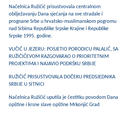
COVID 19
Načelnica Ružičić prisustvovala centralnom
obilježavanju Dana sjećanja na sve stradale i
Geoistraživanja
prognane Srbe u hrvatsko-muslimanskom pogromu
nad Srbima Republike Srpske Krajine i Republike
FINANSIJE
Srpske 1995. godine.
PRIVREDA
VUČIĆ U JEZERU: POSJETIO PORODICU PALALIĆ, SA
Poljoprivreda
RUŽIČIĆEVOM RAZGOVARAO O PRIORITETNIM
PROJEKTIMA I NAJAVIO PODRŠKU SRBIJE
Turizam
RUŽIČIĆ PRISUSTVOVALA DOČEKU PREDSJEDNIKA
Sport
SRBIJE U SITNICI
CIVILNA ZAŠTITA
Načelnica Ružičić uputila je čestitku povodom Dana
opštine i krsne slave opštine Mrkonjić Grad
KONTAKT