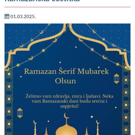
Geografija
01.03.2025.
Naseljena mjesta
Zanimljivosti
Fotogalerija
NAČELNIK
O Načelniku
Zamjenik načelnika
Izvještaj o radu načelnika
SKUPŠTINA
Statut Opštine