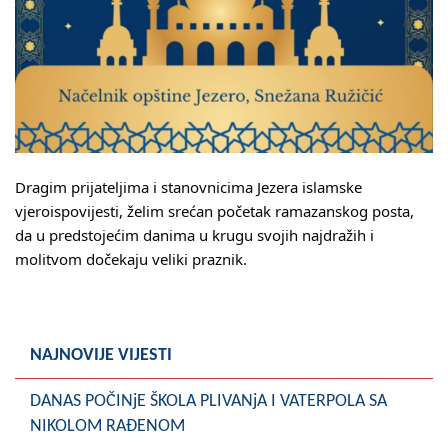
Skupštinsko vijeće opštine jezero
Sastav Skupštine
Službeni Glasnici
OPŠTINSKA UPRAVA
Dragim prijateljima i stanovnicima Jezera islamske
INFO
vjeroispovijesti, želim srećan početak ramazanskog posta,
da u predstojećim danima u krugu svojih najdražih i
Vijesti
molitvom dočekaju veliki praznik.
Aktivnosti
Javni pozivi
NAJNOVIJE VIJESTI
Obavještenja
DANAS POČINjE ŠKOLA PLIVANjA I VATERPOLA SA
Zaštita od požara
NIKOLOM RAĐENOM