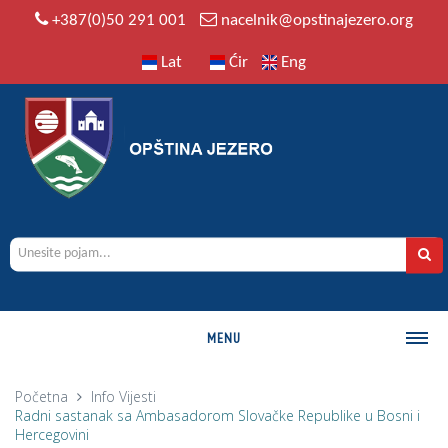
+387(0)50 291 001
nacelnik@opstinajezero.org
Lat
Ćir
Eng
MENU
O OPŠTINI
Početna
Info
Vijesti
Radni sastanak sa Ambasadorom Slovačke Republike u Bosni i
Istorija
Hercegovini