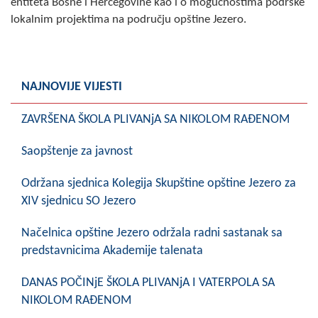
entiteta Bosne i Hercegovine kao i o mogućnostima podrške
COVID 19
lokalnim projektima na području opštine Jezero.
Geoistraživanja
FINANSIJE
NAJNOVIJE VIJESTI
PRIVREDA
ZAVRŠENA ŠKOLA PLIVANjA SA NIKOLOM RAĐENOM
Poljoprivreda
Saopštenje za javnost
Turizam
Održana sjednica Kolegija Skupštine opštine Jezero za
Sport
XIV sjednicu SO Jezero
CIVILNA ZAŠTITA
Načelnica opštine Jezero održala radni sastanak sa
predstavnicima Akademije talenata
KONTAKT
DANAS POČINjE ŠKOLA PLIVANjA I VATERPOLA SA
NIKOLOM RAĐENOM