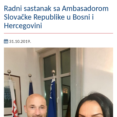
Geografija
Radni sastanak sa Ambasadorom
Slovačke Republike u Bosni i
Naseljena mjesta
Hercegovini
Zanimljivosti
31.10.2019.
Fotogalerija
NAČELNIK
O Načelniku
Zamjenik načelnika
Izvještaj o radu načelnika
SKUPŠTINA
Statut Opštine