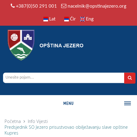
+387(0)50 291 001
nacelnik@opstinajezero.org
Lat
Ćir
Eng
MENU
O OPŠTINI
Početna
Info
Vijesti
Predsjednik SO Jezero prisustvovao obilježavanju slave opštine
Istorija
Kupres