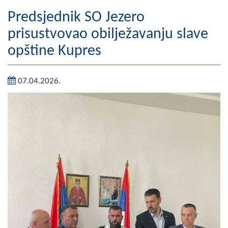
Geografija
Predsjednik SO Jezero
prisustvovao obilježavanju slave
Naseljena mjesta
opštine Kupres
Zanimljivosti
07.04.2026.
Fotogalerija
NAČELNIK
O Načelniku
Zamjenik načelnika
Izvještaj o radu načelnika
SKUPŠTINA
Statut Opštine