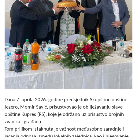
Skupštinsko vijeće opštine jezero
Sastav Skupštine
Službeni Glasnici
OPŠTINSKA UPRAVA
INFO
Vijesti
Aktivnosti
Javni pozivi
Dana 7. aprila 2026. godine predsjednik Skupštine opštine
Jezero, Momir Savić, prisustvovao je obilježavanju slave
Obavještenja
opštine Kupres (RS), koje je održano uz prisustvo brojnih
zvanica i građana.
Zaštita od požara
Tom prilikom istaknuta je važnost međusobne saradnje i
jačanja odnosa između lokalnih zajednica, kao i njegovanje