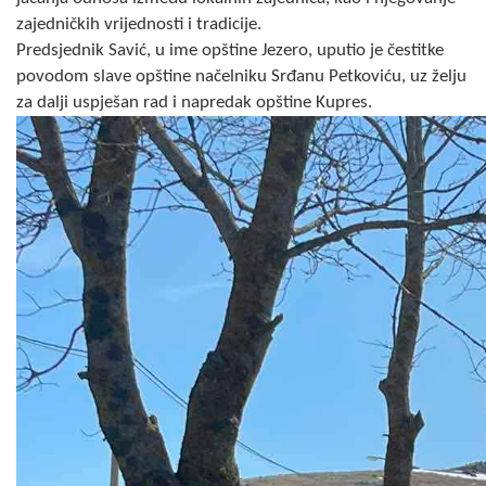
COVID 19
zajedničkih vrijednosti i tradicije.
Predsjednik Savić, u ime opštine Jezero, uputio je čestitke
Geoistraživanja
povodom slave opštine načelniku Srđanu Petkoviću, uz želju
za dalji uspješan rad i napredak opštine Kupres.
FINANSIJE
PRIVREDA
Poljoprivreda
Turizam
Sport
CIVILNA ZAŠTITA
KONTAKT