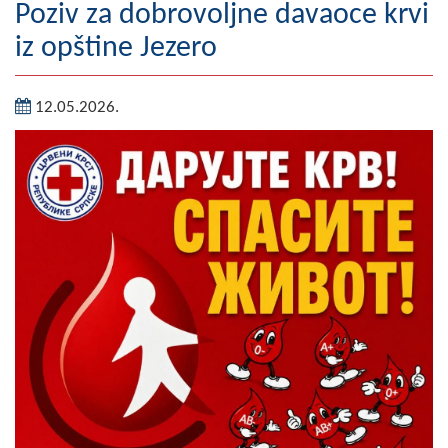
Poziv za dobrovoljne davaoce krvi
Geografija
iz opštine Jezero
Naseljena mjesta
12.05.2026.
Zanimljivosti
Fotogalerija
NAČELNIK
O Načelniku
Zamjenik načelnika
Izvještaj o radu načelnika
SKUPŠTINA
Statut Opštine