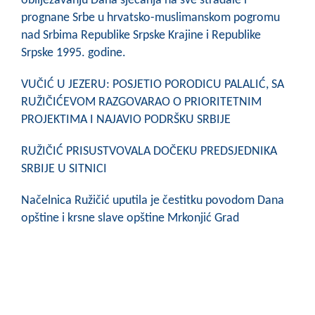
obilježavanju Dana sjećanja na sve stradale i
prognane Srbe u hrvatsko-muslimanskom pogromu
nad Srbima Republike Srpske Krajine i Republike
Srpske 1995. godine.
VUČIĆ U JEZERU: POSJETIO PORODICU PALALIĆ, SA
RUŽIČIĆEVOM RAZGOVARAO O PRIORITETNIM
PROJEKTIMA I NAJAVIO PODRŠKU SRBIJE
RUŽIČIĆ PRISUSTVOVALA DOČEKU PREDSJEDNIKA
SRBIJE U SITNICI
Načelnica Ružičić uputila je čestitku povodom Dana
opštine i krsne slave opštine Mrkonjić Grad