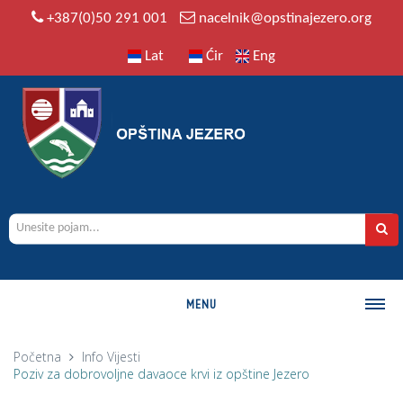
+387(0)50 291 001
nacelnik@opstinajezero.org
Lat
Ćir
Eng
MENU
O OPŠTINI
Početna
Info
Vijesti
Poziv za dobrovoljne davaoce krvi iz opštine Jezero
Istorija