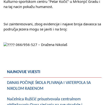
Kulturno-sportskom centru "Petar Kočić" u Mrkonjić Gradu i 
COVID 19
na taj nacin pokažu humanost.
Geoistraživanja
Svi zainteresovani, zbog evidencije i najave broja davaoca sa 
FINANSIJE
područja Jezera mogu se javiti i na broj:
PRIVREDA
Poljoprivreda
 066/956-527 – Dražena Nikolaš
Turizam
Sport
NAJNOVIJE VIJESTI
CIVILNA ZAŠTITA
DANAS POČINjE ŠKOLA PLIVANjA I VATERPOLA SA
KONTAKT
NIKOLOM RAĐENOM
Načelnica Ružičić prisustvovala centralnom