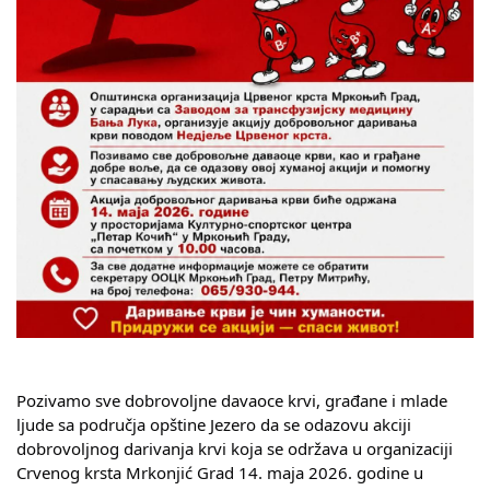
Skupštinsko vijeće opštine jezero
Sastav Skupštine
Službeni Glasnici
OPŠTINSKA UPRAVA
INFO
Vijesti
Aktivnosti
Javni pozivi
Pozivamo sve dobrovoljne davaoce krvi, građane i mlade 
Obavještenja
ljude sa područja opštine Jezero da se odazovu akciji 
dobrovoljnog darivanja krvi koja se održava u organizaciji 
Zaštita od požara
Crvenog krsta Mrkonjić Grad 14. maja 2026. godine u 