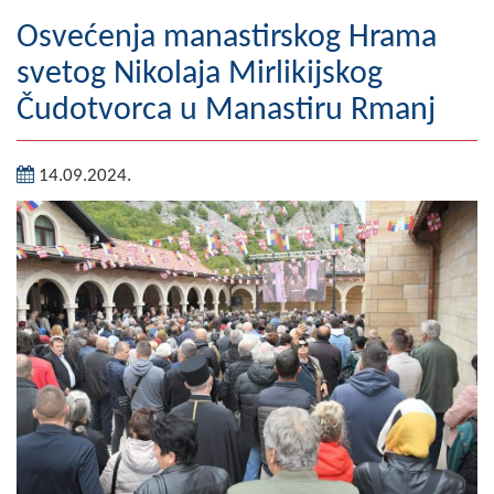
Geografija
Osvećenja manastirskog Hrama
svetog Nikolaja Mirlikijskog
Naseljena mjesta
Čudotvorca u Manastiru Rmanj
Zanimljivosti
14.09.2024.
Fotogalerija
NAČELNIK
O Načelniku
Zamjenik načelnika
Izvještaj o radu načelnika
SKUPŠTINA
Statut Opštine