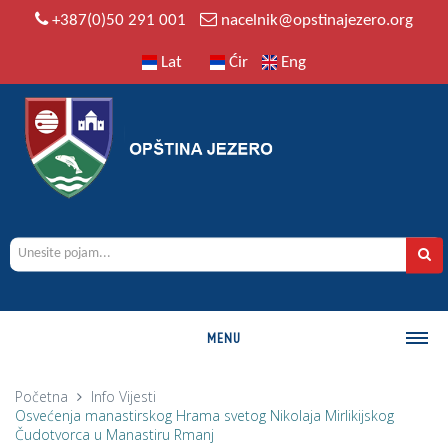
+387(0)50 291 001
nacelnik@opstinajezero.org
Lat
Ćir
Eng
MENU
O OPŠTINI
Početna
Info
Vijesti
Osvećenja manastirskog Hrama svetog Nikolaja Mirlikijskog
Istorija
Čudotvorca u Manastiru Rmanj