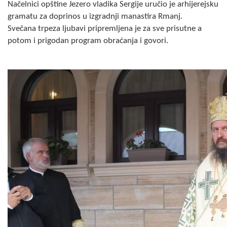
Načelnici opštine Jezero vladika Sergije uručio je arhijerejsku
COVID 19
gramatu za doprinos u izgradnji manastira Rmanj.
Svečana trpeza ljubavi pripremljena je za sve prisutne a
Geoistraživanja
potom i prigodan program obraćanja i govori.
FINANSIJE
PRIVREDA
Poljoprivreda
Turizam
Sport
CIVILNA ZAŠTITA
KONTAKT