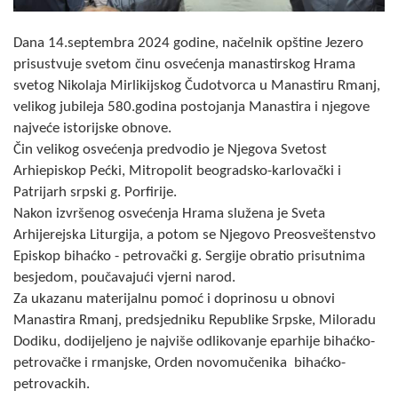
Skupštinsko vijeće opštine jezero
Dana 14.septembra 2024 godine, načelnik opštine Jezero
Sastav Skupštine
prisustvuje svetom činu osvećenja manastirskog Hrama
svetog Nikolaja Mirlikijskog Čudotvorca u Manastiru Rmanj,
Službeni Glasnici
velikog jubileja 580.godina postojanja Manastira i njegove
najveće istorijske obnove.
OPŠTINSKA UPRAVA
Čin velikog osvećenja predvodio je Njegova Svetost
Arhiepiskop Pećki, Mitropolit beogradsko-karlovački i
INFO
Patrijarh srpski g. Porfirije.
Vijesti
Nakon izvršenog osvećenja Hrama služena je Sveta
Arhijerejska Liturgija, a potom se Njegovo Preosveštenstvo
Aktivnosti
Episkop bihaćko - petrovački g. Sergije obratio prisutnima
besjedom, poučavajući vjerni narod.
Javni pozivi
Za ukazanu materijalnu pomoć i doprinosu u obnovi
Manastira Rmanj, predsjedniku Republike Srpske, Miloradu
Obavještenja
Dodiku, dodijeljeno je najviše odlikovanje eparhije bihaćko-
petrovačke i rmanjske, Orden novomučenika bihaćko-
Zaštita od požara
petrovackih.