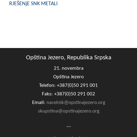
RJEŠENjE SNK METALI
COVID 19
Geoistraživanja
FINANSIJE
PRIVREDA
Poljoprivreda
Opština Jezero, Republika Srpska
21. novembra
Turizam
Opština Jezero
Sport
Telefon: +387(0)50 291 001
Faks: +387(0)50 291 002
CIVILNA ZAŠTITA
Email:
nacelnik@opstinajezero.org
skupstina@opstinajezero.org
KONTAKT
...