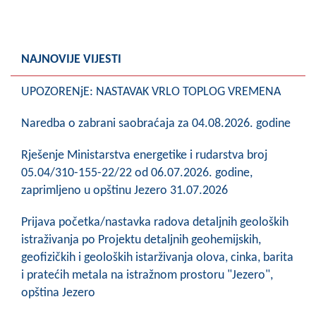
Skupštinsko vijeće opštine jezero
Sastav Skupštine
NAJNOVIJE VIJESTI
Službeni Glasnici
UPOZORENjE: NASTAVAK VRLO TOPLOG VREMENA
OPŠTINSKA UPRAVA
Naredba o zabrani saobraćaja za 04.08.2026. godine
INFO
Rješenje Ministarstva energetike i rudarstva broj
Vijesti
05.04/310-155-22/22 od 06.07.2026. godine,
zaprimljeno u opštinu Jezero 31.07.2026
Aktivnosti
Prijava početka/nastavka radova detaljnih geoloških
Javni pozivi
istraživanja po Projektu detaljnih geohemijskih,
geofizičkih i geoloških istarživanja olova, cinka, barita
Obavještenja
i pratećih metala na istražnom prostoru "Jezero",
opština Jezero
Zaštita od požara