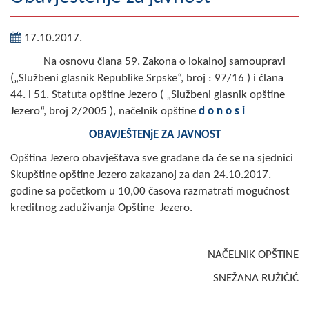
Geografija
17.10.2017.
Naseljena mjesta
Na osnovu člana 59. Zakona o lokalnoj samoupravi
(„Službeni glasnik Republike Srpske“, broj : 97/16 ) i člana
Zanimljivosti
44. i 51. Statuta opštine Jezero ( „Službeni glasnik opštine
Fotogalerija
Jezero“, broj 2/2005 ), načelnik opštine
d o n o s i
OBAVJEŠTENjE ZA JAVNOST
NAČELNIK
Opština Jezero obavještava sve građane da će se na sjednici
O Načelniku
Skupštine opštine Jezero zakazanoj za dan 24.10.2017.
godine sa početkom u 10,00 časova razmatrati mogućnost
Zamjenik načelnika
kreditnog zaduživanja Opštine Jezero.
Izvještaj o radu načelnika
NAČELNIK OPŠTINE
SKUPŠTINA
SNEŽANA RUŽIČIĆ
Statut Opštine