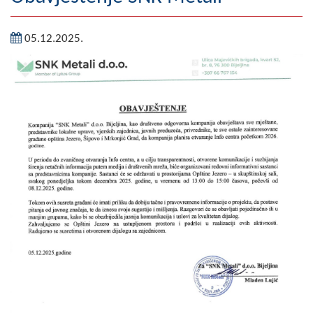
Geografija
05.12.2025.
Naseljena mjesta
Zanimljivosti
Fotogalerija
NAČELNIK
O Načelniku
Zamjenik načelnika
Izvještaj o radu načelnika
SKUPŠTINA
Statut Opštine