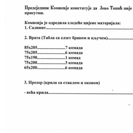
COVID 19
Geoistraživanja
FINANSIJE
PRIVREDA
Poljoprivreda
Turizam
Sport
CIVILNA ZAŠTITA
KONTAKT