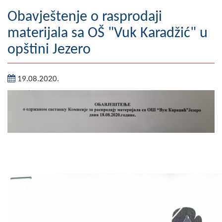
Geografija
Obavještenje o rasprodaji
materijala sa OŠ "Vuk Karadžić" u
Naseljena mjesta
opštini Jezero
Zanimljivosti
19.08.2020.
Fotogalerija
NAČELNIK
O Načelniku
Zamjenik načelnika
Izvještaj o radu načelnika
SKUPŠTINA
Statut Opštine