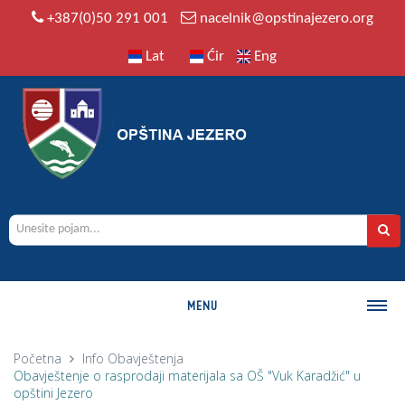
+387(0)50 291 001
nacelnik@opstinajezero.org
Lat
Ćir
Eng
MENU
O OPŠTINI
Početna
Info
Obavještenja
Obavještenje o rasprodaji materijala sa OŠ "Vuk Karadžić" u
Istorija
opštini Jezero