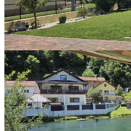
COVID 19
Geoistraživanja
FINANSIJE
PRIVREDA
Poljoprivreda
Turizam
Sport
CIVILNA ZAŠTITA
KONTAKT