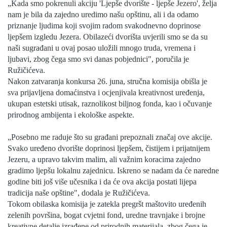
„Kada smo pokrenuli akciju 'Ljepše dvorište - ljepše Jezero', želja
nam je bila da zajedno uredimo našu opštinu, ali i da odamo
priznanje ljudima koji svojim radom svakodnevno doprinose
ljepšem izgledu Jezera. Obilazeći dvorišta uvjerili smo se da su
naši sugrađani u ovaj posao uložili mnogo truda, vremena i
ljubavi, zbog čega smo svi danas pobjednici", poručila je
Ružičićeva.
Nakon zatvaranja konkursa 26. juna, stručna komisija obišla je
sva prijavljena domaćinstva i ocjenjivala kreativnost uređenja,
ukupan estetski utisak, raznolikost biljnog fonda, kao i očuvanje
prirodnog ambijenta i ekološke aspekte.
„Posebno me raduje što su građani prepoznali značaj ove akcije.
Svako uređeno dvorište doprinosi ljepšem, čistijem i prijatnijem
Jezeru, a upravo takvim malim, ali važnim koracima zajedno
gradimo ljepšu lokalnu zajednicu. Iskreno se nadam da će naredne
godine biti još više učesnika i da će ova akcija postati lijepa
tradicija naše opštine", dodala je Ružičićeva.
Tokom obilaska komisija je zatekla pregršt maštovito uređenih
zelenih površina, bogat cvjetni fond, uredne travnjake i brojne
kreativne detalje izrađene od prirodnih materijala, zbog čega je