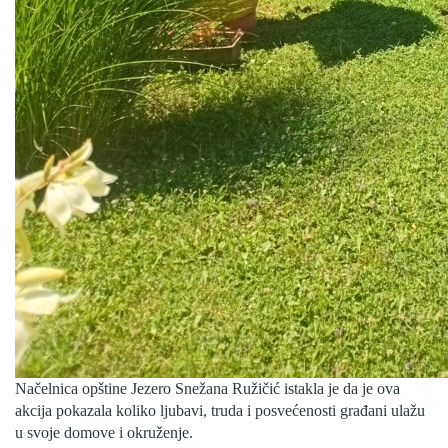
Načelnica opštine Jezero Snežana Ružičić istakla je da je ova
akcija pokazala koliko ljubavi, truda i posvećenosti građani ulažu
u svoje domove i okruženje.