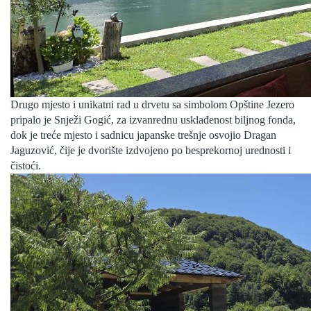
Drugo mjesto i unikatni rad u drvetu sa simbolom Opštine Jezero
pripalo je Snježi Gogić, za izvanrednu usklađenost biljnog fonda,
dok je treće mjesto i sadnicu japanske trešnje osvojio Dragan
Jaguzović, čije je dvorište izdvojeno po besprekornoj urednosti i
čistoći.