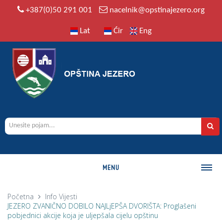
+387(0)50 291 001
nacelnik@opstinajezero.org
Lat
Ćir
Eng
MENU
O OPŠTINI
Početna
Info
Vijesti
JEZERO ZVANIČNO DOBILO NAJLjEPŠA DVORIŠTA: Proglašeni
Istorija
pobjednici akcije koja je uljepšala cijelu opštinu