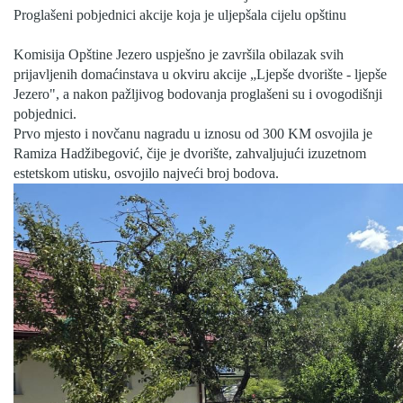
Proglašeni pobjednici akcije koja je uljepšala cijelu opštinu
Skupštinsko vijeće opštine jezero
Komisija Opštine Jezero uspješno je završila obilazak svih
Sastav Skupštine
prijavljenih domaćinstava u okviru akcije „Ljepše dvorište - ljepše
Jezero", a nakon pažljivog bodovanja proglašeni su i ovogodišnji
Službeni Glasnici
pobjednici.
Prvo mjesto i novčanu nagradu u iznosu od 300 KM osvojila je
OPŠTINSKA UPRAVA
Ramiza Hadžibegović, čije je dvorište, zahvaljujući izuzetnom
estetskom utisku, osvojilo najveći broj bodova.
INFO
Vijesti
Aktivnosti
Javni pozivi
Obavještenja
Zaštita od požara