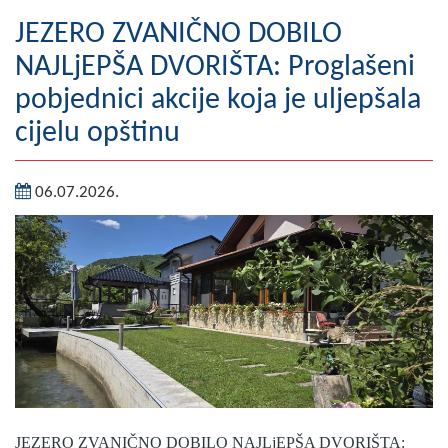
Geografija
JEZERO ZVANIČNO DOBILO
NAJLjEPŠA DVORIŠTA: Proglašeni
Naseljena mjesta
pobjednici akcije koja je uljepšala
Zanimljivosti
cijelu opštinu
Fotogalerija
06.07.2026.
NAČELNIK
O Načelniku
Zamjenik načelnika
Izvještaj o radu načelnika
SKUPŠTINA
Statut Opštine
JEZERO ZVANIČNO DOBILO NAJLjEPŠA DVORIŠTA: