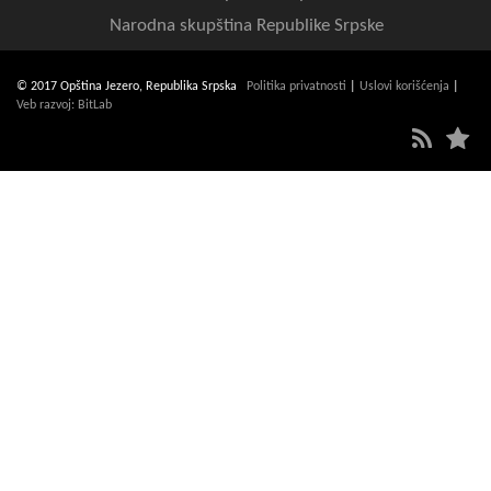
Narodna skupština Republike Srpske
© 2017 Opština Jezero, Republika Srpska
Politika privatnosti
|
Uslovi korišćenja
|
Veb razvoj: BitLab