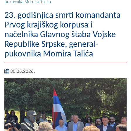
pukovnika Momira Talića
Geografija
23. godišnjica smrti komandanta
Naseljena mjesta
Prvog krajiškog korpusa i
načelnika Glavnog štaba Vojske
Zanimljivosti
Republike Srpske, general-
Fotogalerija
pukovnika Momira Talića
NAČELNIK
30.05.2026.
O Načelniku
Zamjenik načelnika
Izvještaj o radu načelnika
SKUPŠTINA
Statut Opštine