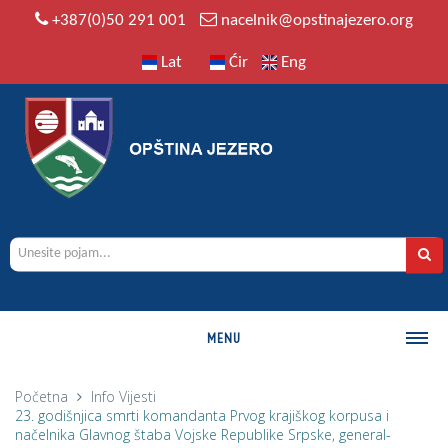
+387(0)50 291 001
nacelnik@opstinajezero.org
Lat
Ćir
Eng
MENU
O OPŠTINI
Početna
Info
Vijesti
23. godišnjica smrti komandanta Prvog krajiškog korpusa i
Istorija
načelnika Glavnog štaba Vojske Republike Srpske, general-