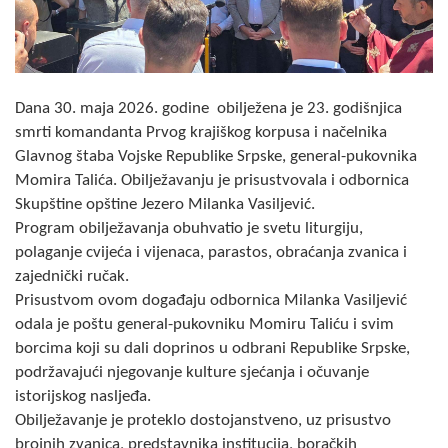
Skupštinsko vijeće opštine jezero
Sastav Skupštine
Dana 30. maja 2026. godine obilježena je 23. godišnjica
Službeni Glasnici
smrti komandanta Prvog krajiškog korpusa i načelnika
Glavnog štaba Vojske Republike Srpske, general-pukovnika
OPŠTINSKA UPRAVA
Momira Talića. Obilježavanju je prisustvovala i odbornica
INFO
Skupštine opštine Jezero Milanka Vasiljević.
Program obilježavanja obuhvatio je svetu liturgiju,
Vijesti
polaganje cvijeća i vijenaca, parastos, obraćanja zvanica i
zajednički ručak.
Aktivnosti
Prisustvom ovom događaju odbornica Milanka Vasiljević
odala je poštu general-pukovniku Momiru Taliću i svim
Javni pozivi
borcima koji su dali doprinos u odbrani Republike Srpske,
Obavještenja
podržavajući njegovanje kulture sjećanja i očuvanje
istorijskog nasljeđa.
Zaštita od požara
Obilježavanje je proteklo dostojanstveno, uz prisustvo
brojnih zvanica, predstavnika institucija, boračkih