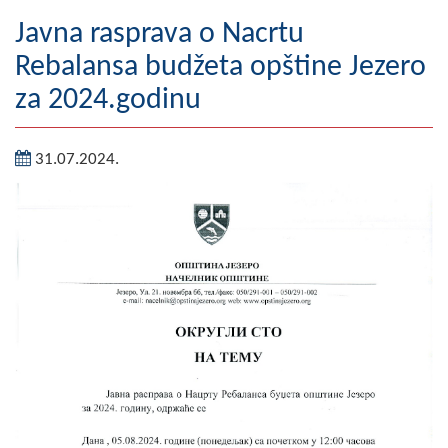
Geografija
Javna rasprava o Nacrtu
Rebalansa budžeta opštine Jezero
Naseljena mjesta
za 2024.godinu
Zanimljivosti
31.07.2024.
Fotogalerija
NAČELNIK
O Načelniku
Zamjenik načelnika
Izvještaj o radu načelnika
SKUPŠTINA
Statut Opštine