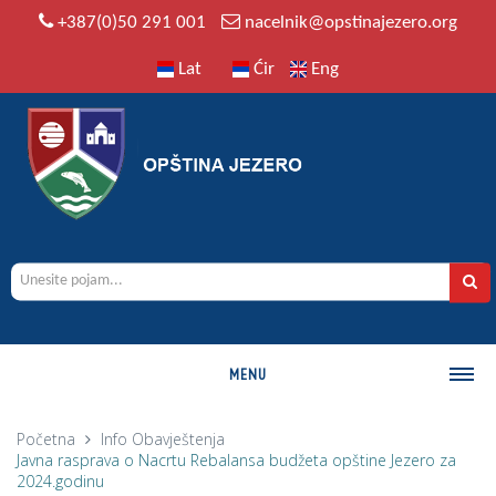
+387(0)50 291 001
nacelnik@opstinajezero.org
Lat
Ćir
Eng
MENU
O OPŠTINI
Početna
Info
Obavještenja
Javna rasprava o Nacrtu Rebalansa budžeta opštine Jezero za
Istorija
2024.godinu