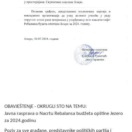
Skupštinsko vijeće opštine jezero
Sastav Skupštine
Službeni Glasnici
OPŠTINSKA UPRAVA
INFO
Vijesti
Aktivnosti
Javni pozivi
OBAVJEŠTENjE - OKRUGLI STO NA TEMU:
Obavještenja
Javna rasprava o Nacrtu Rebalansa budžeta opštine Jezero
za 2024.godinu
Zaštita od požara
Poziv za sve građane, predstavnike političkih partija i