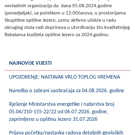
COVID 19
nevladinih organizacija da dana 05.08.2024.godine
(ponedjeljak), sa početkom u 12:00časova, u prostorijama
Geoistraživanja
Skupštine opštine Jezero, uzmu aktivno učešće u radu
okruglog stola radi doprinosa u utvrđivanju što kvalitetnijeg
FINANSIJE
Rebalansa budžeta opštine Jezero za 2024.godinu.
PRIVREDA
Poljoprivreda
NAJNOVIJE VIJESTI
Turizam
UPOZORENjE: NASTAVAK VRLO TOPLOG VREMENA
Sport
Naredba o zabrani saobraćaja za 04.08.2026. godine
CIVILNA ZAŠTITA
Rješenje Ministarstva energetike i rudarstva broj
KONTAKT
05.04/310-155-22/22 od 06.07.2026. godine,
zaprimljeno u opštinu Jezero 31.07.2026
Prijava početka/nastavka radova detaljnih geoloških